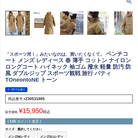
ベンチコ
「スポーツ用！」みたいなのは、買いたくなくて。
ート メンズ レディース 春 薄手 コットン ナイロン
ロングコート ハイネック 袖ゴム 撥水 軽量 防汚 防
風 ダブルジップ スポーツ観戦 旅行 パティ
TOneontoNE トーン
2～3日でお届け
商品番号
r230531005
¥
15,950
税込
販売価格
[
145
ポイント進呈 ]
サイズ
選択してください
メンズM(レディ
メンズXL(レディ