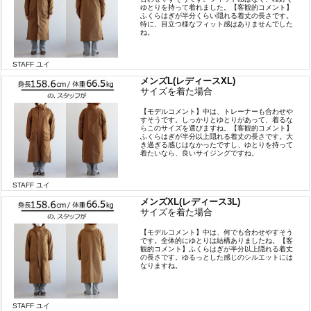
ゆとりを持って着れました。【客観的コメント】
ふくらはぎが半分くらい隠れる着丈の長さです。
特に、目立つ様なフィット感はありませんでした
ね。
STAFF ユイ
メンズL(レディースXL)
サイズを着た場合
【モデルコメント】中は、トレーナーも合わせや
すそうです。しっかりとゆとりがあって、着るな
らこのサイズを選びますね。【客観的コメント】
ふくらはぎが半分以上隠れる着丈の長さです。大
き過ぎる感じはなかったですし、ゆとりを持って
着たいなら、良いサイジングですね。
STAFF ユイ
メンズXL(レディース3L)
サイズを着た場合
【モデルコメント】中は、何でも合わせやすそう
です。全体的にゆとりは結構ありましたね。【客
観的コメント】ふくらはぎが半分以上隠れる着丈
の長さです。ゆるっとした感じのシルエットには
なりますね。
STAFF ユイ