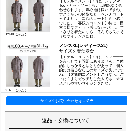
【モデルコメント】中は、シャツや
Tee・カットソーくらいは問題なく合
わせられます。着心地は良いですね。
ボクくらいの体型だと、ベンチコート
ってよりは、普通のコートに近い感じ
でした。【客観的コメント】特に、目
立つ様なフィット感はなかったし、す
っきりと着たいなら、選んでも良さそ
STAFF ごったく
うなサイジングだね。
メンズXL(レディース3L)
サイズを着た場合
【モデルコメント】中は、トレーナー
を合わせても問題はありません。全体
的にしっかりとゆとりがあって、個人
的には着るならこのサイズが良いです
ね。【客観的コメント】これなら、ご
ったくよりガッチリした人でも、オス
スメしやすいサイジングだね。
STAFF ごったく
サイズのお問い合わせはコチラ
返品・交換について