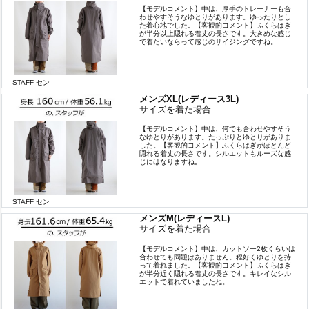
【モデルコメント】中は、厚手のトレーナーも合
わせやすそうなゆとりがあります。ゆったりとし
た着心地でした。【客観的コメント】ふくらはぎ
が半分以上隠れる着丈の長さです。大きめな感じ
で着たいならって感じのサイジングですね。
STAFF セン
メンズXL(レディース3L)
サイズを着た場合
【モデルコメント】中は、何でも合わせやすそう
なゆとりがあります。たっぷりとゆとりがありま
した。【客観的コメント】ふくらはぎがほとんど
隠れる着丈の長さです。シルエットもルーズな感
じにはなりますね。
STAFF セン
メンズM(レディースL)
サイズを着た場合
【モデルコメント】中は、カットソー2枚くらいは
合わせても問題はありません。程好くゆとりを持
って着れました。【客観的コメント】ふくらはぎ
が半分近く隠れる着丈の長さです。キレイなシル
エットで着れていましたね。