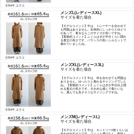
STAFF ユウコ
メンズL(レディースXL)
サイズを着た場合
【モデルコメント】中は、トレーナーを合わせて
も問題はありません。全体的にしっかりとゆとり
があって、着るならこのサイズが良いですね。
【客観的コメント】ふくらはぎが半分くらい隠れ
る着丈の長さです。バランスの良いシルエットで
着れていましたね。
STAFF ユウコ
メンズXL(レディース3L)
サイズを着た場合
【モデルコメント】中は、何を合わせても問題は
ありません。ゆったりと着れるサイジングでした
ね。【客観的コメント】ふくらはぎが半分以上隠
れる着丈の長さです。大きめな感じで着たいな
ら、選んでも良さそうなサイジングですね。
STAFF ユウコ
メンズM(レディースL)
サイズを着た場合
【モデルコメント】中は、カットソー2枚くらいは
合わせやすそうです。フィット感はなく、程好く