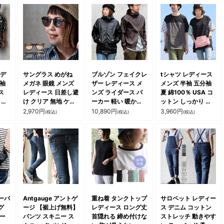
ンデ
サングラス めがね
ブルゾン フェイクレ
tシャツ レディース
半袖
メガネ 眼鏡 メンズ
ザー レディース メ
メンズ 半袖 五分袖
ス
レディース 日差し避
ンズ ライダース パ
夏 綿100％ USA コ
 通
け クリア 無地 ケー
ーカー 軽い 暖かい
ットン しっかり 丈
 シ
ス付き 持ち運び フ
ハイネック フード
夫 すっきり 着やせ
2,970
円
10,890
円
3,960
円
(税込)
(税込)
(税込)
織り
ァッショングラス お
YKK PUレザー 袖リ
ワイド 体系 お尻 カ
ジュ
洒落 カジュアル パ
ブ バイク アウター
バー 冷感 涼しい ポ
ティ
レザー ジャケット
ケット サイドスリッ
カッコイイ カジュア
ト 重ね着 クレイジ
ル バイク パティ
ー 大きいサイズ カ
ALISTAIR アリステ
ジュアル パティ
ア
ーバ
Antgauge アントゲ
重ね着 タンクトップ
サロペット レディー
グ
ージ 【裾上げ無料】
レディース ロング丈
ス デニム コットン
ィー
パンツ スキニー ス
首隠れる 締め付けな
ストレッチ 動きやす