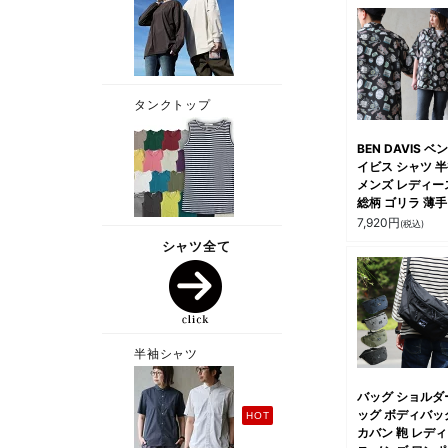
BEN DAVIS ベ
イビス シャツ 
メンズ レディー
総柄 ゴリラ 薄手
気性 軽い 涼しい
7,920
円
(税込)
アー 重ね着 羽
大きいサイズ カ
アル 夏 パティ
バッグ ショルダ
ッグ ボディバッ
カバン 鞄 レデ