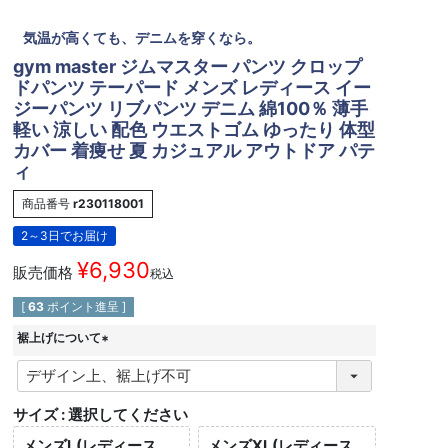
気温が高くても、デニムを穿くなら。
gym master ジムマスター パンツ クロップ
ドパンツ テーパード メンズ レディース イー
ジーパンツ リブパンツ デニム 綿100％ 薄手
軽い 涼しい 配色 ウエストゴム ゆったり 体型
カバー 着痩せ 夏 カジュアル アウトドア パテ
ィ
商品番号
r230118001
2～3日でお届け
¥
6,930
販売価格
税込
[
63
ポイント進呈 ]
裾上げについて
(
必
須
サイズ
選択してください
)
メンズL(レディース
メンズXL(レディース