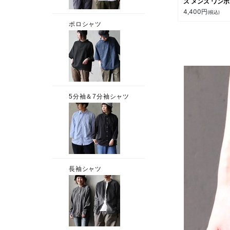
ス メンズ ワン
ント 撥水加工 
4,400
円
(税込)
ポリエステル10
ハリネズミ 1泊2
北欧 カジュアル
ンプル PATY 
SCANDINAVIA
FOREST スカ
ビアン フォレス