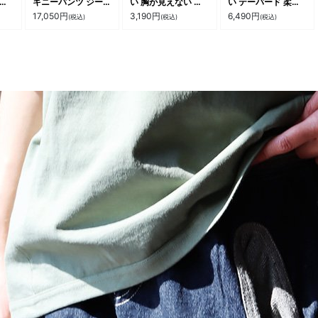
ポイ
キニーパンツ ジーン
い 胸が見えない コ
い テーパード 柔ら
無地
ズ スリム ストレッ
ットン フライス 接
か すっきり 細見え
17,050
円
3,190
円
6,490
円
(税込)
(税込)
(税込)
0％
チ デニム 細見え マ
触冷感 伸びる スト
細ストラップ ロール
日
ジックポケット 薄尻
レッチ 軽やか モッ
アップ カジュアル
 シ
小尻 レディース メ
クネック 胸元 ブラ
パティ
パティ
ンズライク おしゃれ
紐 カバー パティ
N
カジュアル スキニー
ンジナ
デニム デニムパンツ
ト
PATY パティ