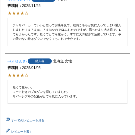
投稿日
2025/11/25
チャリパーカーでいいと思ってお店を見て、結局こちらが気に入ってしまい購入
しました！１７２㎝、７５㎏なのでXLにしたのですが、思ったより大き目で、L
でもよかったです。軽くてとても暖かく、すでに犬の散歩で活躍しています。冬
の雪のない時はダウンでなくてもこれで十分です。
北海道
女性
購入者
micchi
1
投稿日
2025/01/05
軽くて暖かい。

フード付きのブルゾンを探していました。

リバーシブルの配色がとても気に入っています。
すべてのレビューを見る
レビューを書く