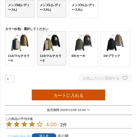
メンズM(レディ
メンズL(レディ
メンズXL(レディ
ースL)
ースXL)
ース3L)
カラー(6色)
選択してください
114/マルチカラ
110/マルチカラ
69/カーキ
19/ブラック
ー3
ー2
お気に入りに登録する
カートに入れる
販売期間
2025/11/09 10:00
〜
4.00
2
非公開
購入者
にいがた
1