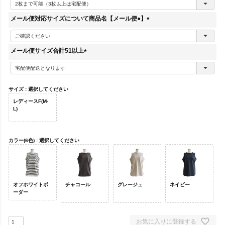
必
須
メール便対応サイズについて商品名【メール便●】
)
(
必
須
メール便サイズ合計51以上
)
(
必
須
)
サイズ
選択してください
レディースF(M-
L)
カラー(6色)
選択してください
オフホワイトボ
チャコール
グレージュ
ネイビー
ーダー
お気に入りに登録する