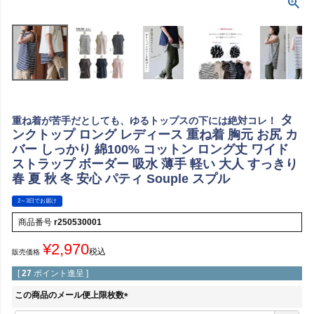
タ
重ね着が苦手だとしても、ゆるトップスの下には絶対コレ！
ンクトップ ロング レディース 重ね着 胸元 お尻 カ
バー しっかり 綿100% コットン ロング丈 ワイド
ストラップ ボーダー 吸水 薄手 軽い 大人 すっきり
春 夏 秋 冬 安心 パティ Souple スプル
2～3日でお届け
商品番号
r250530001
¥
2,970
税込
販売価格
[
27
ポイント進呈 ]
この商品のメール便上限枚数
(