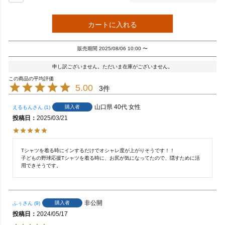
カートに入れる
販売期間
2025/08/06 10:00
〜
申し訳ございません。ただいま在庫がございません。
5.00
3
山口県
40代
女性
購入者
えるもん
1
投稿日
2025/03/21
Tシャツを着る時にインするだけでオシャレ度が上がりそうです！！

子どもの野球応援Tシャツを着る時に、お尻が気になってたので、隠すために活
用できそうです。
非公開
購入者
ふぅ
9
投稿日
2024/05/17