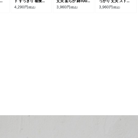
スト
ド すっきり 着痩せ
丈夫 柔らか 綿100
っかり 丈夫 ストレ
 綿
接触冷感 コットン
USAコットン 重ね
ッチ 柔らかい レデ
4,290
円
3,960
円
3,960
円
(税込)
(税込)
(税込)
秋
ストレッチ 落ち感
着 ポケット 袖リブ
ィース メンズ 綿
 イ
お尻 体系 カバー 袖
サイドスリット ワイ
100% コットン ロン
ップ
ライン 袖リブ ワン
ド 着痩せ 体系 お尻
T インナー トップス
カジ
ポイント 王冠 刺繍
カバー 長T ロンt 大
tシャツ リブ トップ
ATY
長t カジュアル パテ
きいサイズ カジュア
ス 洗濯に強い パテ
ィ Mr.Lumberjack
ル パティ
ィ PATY パティ
ミスターランバージ
ャック