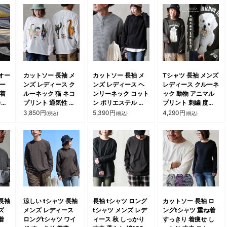
オー
カットソー 長袖 メ
カットソー 長袖 メ
Tシャツ 長袖 メンズ
ィー
ンズ レディース ク
ンズ レディース ヘ
レディース クルーネ
 着
ルーネック 猫 ネコ
ンリーネック コット
ック 動物 アニマル
カバ
プリント 通気性 軽
ン ポリエステル し
プリント 刺繍 度詰
切り
い 涼しい 袖リブ 大
っかり生地 ハリ 伸
め天竺 伸縮性 しっ
3,850
円
5,390
円
4,290
円
(税込)
(税込)
(税込)
ッ
きいサイズ カジュア
縮性 袖リブ ボック
かり生地 丈夫 大き
ライ
ル パティ
スシルエット カジュ
いサイズ ゆったり
かり
アル パティ
カジュアル 動物 ア
った
ニマル ZOO 秋 冬 パ
 カ
ティ
長袖
涼しい tシャツ 長袖
長袖 tシャツ ロング
カットソー 長袖 ロ
ズ
メンズ レディース
tシャツ メンズ レデ
ングtシャツ 重ね着
着
ロングtシャツ ワイ
ィース 秋 しっかり
すっきり 着痩せ し