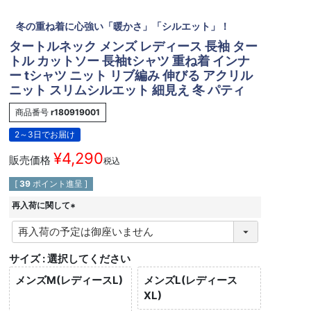
冬の重ね着に心強い「暖かさ」「シルエット」！
タートルネック メンズ レディース 長袖 ター
トル カットソー 長袖tシャツ 重ね着 インナ
ー tシャツ ニット リブ編み 伸びる アクリル
ニット スリムシルエット 細見え 冬 パティ
商品番号
r180919001
2～3日でお届け
¥
4,290
販売価格
税込
[
39
ポイント進呈 ]
再入荷に関して
(
必
須
サイズ
選択してください
)
メンズM(レディースL)
メンズL(レディース
XL)