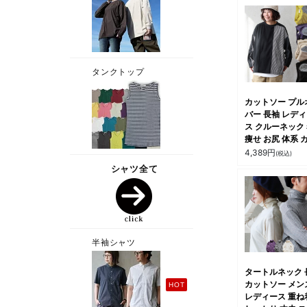
カットソー プル
バー 長袖 レデ
ス クルーネック
痩せ お尻 体系 
ー 配色 異素材
4,389
円
(税込)
替え 綿100％ コ
トン 天竺 スト
プ 伸縮性 しっ
丈夫 重ね着 ゆ
り 大きいサイズ
ジュアル パティ
タートルネック 
カットソー メン
レディース 重ね