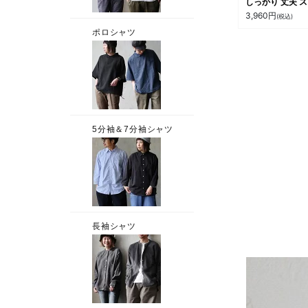
しっかり 丈夫 
レッチ 柔らかい
3,960
円
(税込)
100% コットン 
冬 ロングtシャツ
ンナー リブ ト
ス 洗濯に強い 
ュアル パティ P
パティ