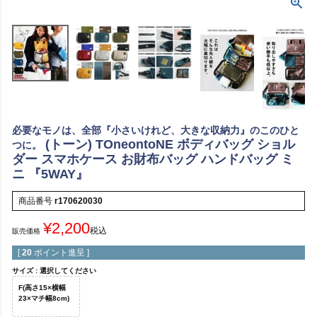
必要なモノは、全部『小さいけれど、大きな収納力』のこのひと
(トーン) TOneontoNE ボディバッグ ショル
つに。
ダー スマホケース お財布バッグ ハンドバッグ ミ
ニ 『5WAY』
商品番号
r170620030
¥
2,200
税込
販売価格
[
20
ポイント進呈 ]
サイズ
選択してください
F(高さ15×横幅
23×マチ幅8cm)