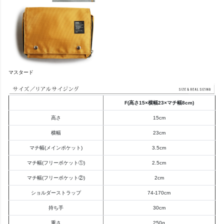
マスタード
F(高さ15×横幅23×マチ幅8cm)
高さ
15cm
横幅
23cm
マチ幅(メインポケット)
3.5cm
マチ幅(フリーポケット①)
2.5cm
マチ幅(フリーポケット②)
2cm
ショルダーストラップ
74-170cm
持ち手
30cm
重さ
250g