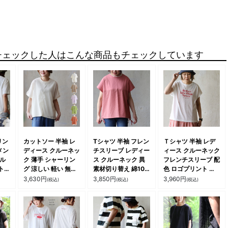
チェックした人はこんな商品もチェックしています
リン
カットソー 半袖 レ
Tシャツ 半袖 フレン
Ｔシャツ 半袖 レデ
メン
ディース クルーネッ
チスリーブ レディー
ィース クルーネック
クル
ク 薄手 シャーリン
ス クルーネック 異
フレンチスリーブ 配
ト
グ 涼しい 軽い 無地
素材切り替え 綿100
色 ロゴプリント 袖
クタ
リブ切り替え 重ね着
コットン シアサッカ
リブ スラブ天竺 薄
3,630
円
3,850
円
3,960
円
(税込)
(税込)
(税込)
ン
大きいサイズ 体型カ
ー 無地 涼しい 軽い
手 涼しい ゆったり
蒸れ
バー カジュアル 夏
体型カバー すっきり
大きいサイズ カジュ
ゆっ
パティ
カジュアル 夏 パテ
アル 夏 パティ le
ズ
ィ
colis ルコリ
ュア