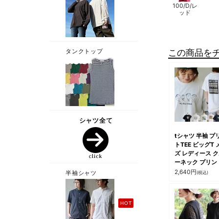
100/D/レ
ッド
この商品を
tシャツ 半袖 プ
トTEE ビッグT 
ズ レディース 
ーネック プリン
アニマル キャラ
2,640
円
(税込)
ー 綿100 コット
伸縮性 通気性 
にくい 涼しい 
たり 大きいサイ
体型カバー カジ