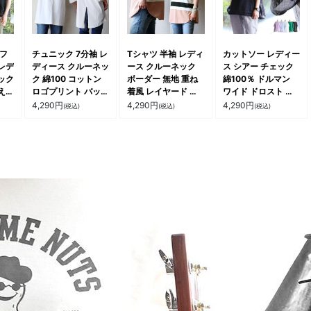
 フ
チュニック 7分袖 レ
Tシャツ 半袖 レディ
カットソー レディー
レデ
ディース クルーネッ
ース クルーネック
ス シアー チェック
ック
ク 綿100 コットン
ボーダー 無地 重ね
綿100％ ドルマン
え
ロゴプリント バック
着風 レイヤード 綿
ワイド ドロスト 裾
ね着
スリット 刺繍 薄手
100％ コットン ポ
絞り バルーン ビッ
4,290
円
4,290
円
4,290
円
(税込)
(税込)
(税込)
リブ
伸縮性 ゆったり お
ケット付き 洗い加工
グシルエット 半袖
サイ
尻隠れる 大きいサイ
着痩せ すっきり カ
 パ
ズ 体型カバー カジ
ジュアル 夏 夏服 パ
ルコリ
ュアル 夏 パティ le
ティ
colis ルコリ