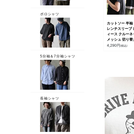
ル パティ
カットソー 半袖
レンチスリーブ 
ィース クルーネ
メッシュ 切り替
透け シアー 重
4,290
円
(税込)
軽い 涼しい 袖
ゆったり 大きい
ズ カジュアル 夏
ティ le colis 