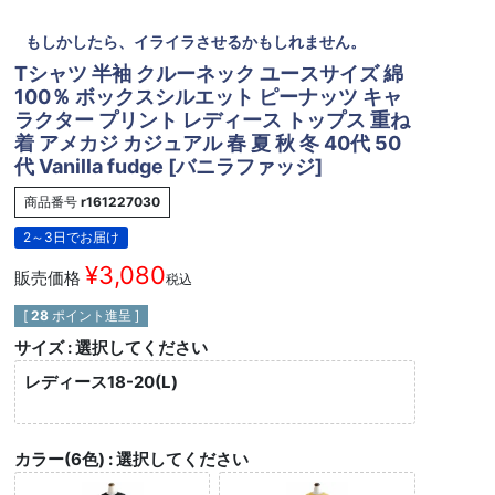
もしかしたら、イライラさせるかもしれません。
Tシャツ 半袖 クルーネック ユースサイズ 綿
100％ ボックスシルエット ピーナッツ キャ
ラクター プリント レディース トップス 重ね
着 アメカジ カジュアル 春 夏 秋 冬 40代 50
代 Vanilla fudge [バニラファッジ]
商品番号
r161227030
2～3日でお届け
¥
3,080
販売価格
税込
[
28
ポイント進呈 ]
サイズ
選択してください
レディース18-20(L)
カラー(6色)
選択してください