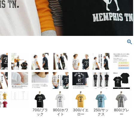
700/ブラ
900/ホワ
300/イエ
250/サッ
800/グレ
ック
イト
ロー
クス
ー