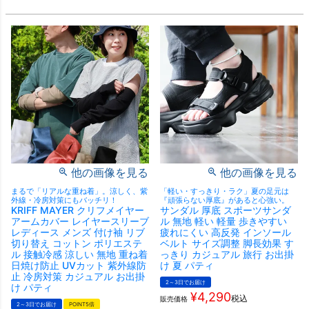
他の画像を見る
他の画像を見る
まるで「リアルな重ね着」。涼しく、紫
「軽い・すっきり・ラク」夏の足元は
外線・冷房対策にもバッチリ！
『頑張らない厚底』があると心強い。
KRIFF MAYER クリフメイヤー
サンダル 厚底 スポーツサンダ
アームカバー レイヤースリーブ
ル 無地 軽い 軽量 歩きやすい
レディース メンズ 付け袖 リブ
疲れにくい 高反発 インソール
切り替え コットン ポリエステ
ベルト サイズ調整 脚長効果 す
ル 接触冷感 涼しい 無地 重ね着
っきり カジュアル 旅行 お出掛
日焼け防止 UVカット 紫外線防
け 夏 パティ
止 冷房対策 カジュアル お出掛
2～3日でお届け
け パティ
¥
4,290
税込
販売価格
2～3日でお届け
POINT5倍