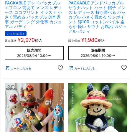
PACKABLE アンドパッカブル
PACKABLE アンドパッカブル
エプロン 前あて メンズ レディ
サウナハット ハット 帽子 メン
ース ロゴプリント イラスト 小
ズ レディース 持ち運べる パッ
さく畳める パッカブル DIY 家
カブル 小さく畳める ワンポイ
事 ガーデニング 外仕事 カジュ
ント 綿100 コットンパイル 柔
アル パティ
らか 軽い サウナ お風呂 カジュ
アル パティ
2～3日でお届け
¥
2,970
¥
1,980
税込
税込
販売価格
販売価格
販売期間
販売期間
2026/08/04 10:00
〜
2026/08/04 10:00
〜
カートに入れる
カートに入れる