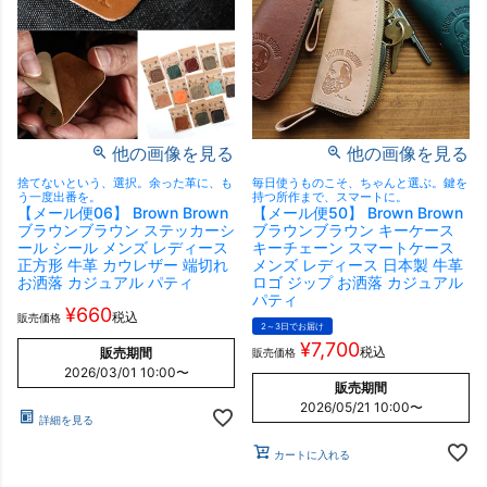
他の画像を見る
他の画像を見る
捨てないという、選択。余った革に、も
毎日使うものこそ、ちゃんと選ぶ。鍵を
う一度出番を。
持つ所作まで、スマートに。
【メール便06】 Brown Brown
【メール便50】 Brown Brown
ブラウンブラウン ステッカーシ
ブラウンブラウン キーケース
ール シール メンズ レディース
キーチェーン スマートケース
正方形 牛革 カウレザー 端切れ
メンズ レディース 日本製 牛革
お洒落 カジュアル パティ
ロゴ ジップ お洒落 カジュアル
パティ
¥
660
税込
販売価格
2～3日でお届け
¥
7,700
税込
販売期間
販売価格
2026/03/01 10:00
〜
販売期間
2026/05/21 10:00
〜
詳細を見る
カートに入れる