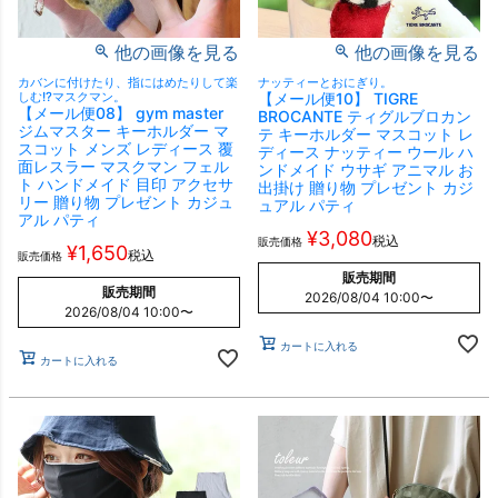
他の画像を見る
他の画像を見る
カバンに付けたり、指にはめたりして楽
ナッティーとおにぎり。
しむ!?マスクマン。
【メール便10】 TIGRE
【メール便08】 gym master
BROCANTE ティグルブロカン
ジムマスター キーホルダー マ
テ キーホルダー マスコット レ
スコット メンズ レディース 覆
ディース ナッティー ウール ハ
面レスラー マスクマン フェル
ンドメイド ウサギ アニマル お
ト ハンドメイド 目印 アクセサ
出掛け 贈り物 プレゼント カジ
リー 贈り物 プレゼント カジュ
ュアル パティ
アル パティ
¥
3,080
税込
販売価格
¥
1,650
税込
販売価格
販売期間
販売期間
2026/08/04 10:00
〜
2026/08/04 10:00
〜
カートに入れる
カートに入れる