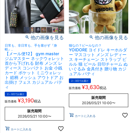
他の画像を見る
他の画像を見る
日常も、非日常も、手を塞がず『身
猫なの？ビールなの？
軽』。
YOIDORE ヨイドレ キーホルダ
【メール便12】 gym master
ー マスコット メンズ レディー
ジムマスター ネックウォレット
ス キーチェーン ストラップ ビ
首から下げれる 財布 メンズ レ
ルル 猫 ビール 目印チャーム ぬ
ディース コンパクト お金 小銭
いぐるみ 金具付き 贈り物 カジ
カード ポケット ミニウォレッ
ュアル パティ
ト 総柄 メッシュ アウトドア お
2～3日でお届け
出掛け フェス カジュアル パテ
¥
3,630
ィ
税込
販売価格
2～3日でお届け
販売期間
¥
3,190
税込
販売価格
2026/05/21 10:00
〜
販売期間
カートに入れる
2026/05/21 10:00
〜
カートに入れる