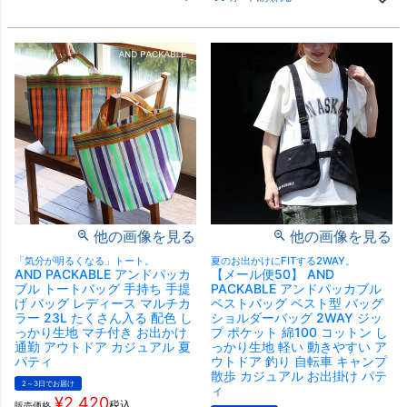
他の画像を見る
他の画像を見る
「気分が明るくなる」トート。
夏のお出かけにFITする2WAY。
AND PACKABLE アンドパッカ
【メール便50】 AND
ブル トートバッグ 手持ち 手提
PACKABLE アンドパッカブル
げ バッグ レディース マルチカ
ベストバッグ ベスト型 バッグ
ラー 23L たくさん入る 配色 し
ショルダーバッグ 2WAY ジッ
っかり生地 マチ付き お出かけ
プ ポケット 綿100 コットン し
通勤 アウトドア カジュアル 夏
っかり生地 軽い 動きやすい ア
パティ
ウトドア 釣り 自転車 キャンプ
散歩 カジュアル お出掛け パテ
2～3日でお届け
ィ
¥
2,420
税込
販売価格