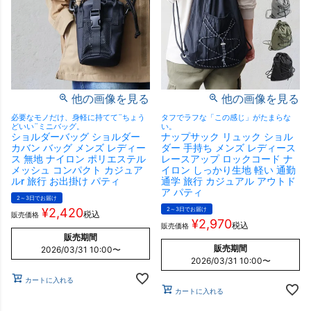
他の画像を見る
他の画像を見る
必要なモノだけ、身軽に持てて¨ちょう
タフでラフな「この感じ」がたまらな
どいい¨ミニバッグ。
い。
ショルダーバッグ ショルダー
ナップサック リュック ショル
カバン バッグ メンズ レディー
ダー 手持ち メンズ レディース
ス 無地 ナイロン ポリエステル
レースアップ ロックコード ナ
メッシュ コンパクト カジュア
イロン しっかり生地 軽い 通勤
ルr 旅行 お出掛け パティ
通学 旅行 カジュアル アウトド
ア パティ
2～3日でお届け
¥
2,420
2～3日でお届け
税込
販売価格
¥
2,970
税込
販売価格
販売期間
販売期間
2026/03/31 10:00
〜
2026/03/31 10:00
〜
カートに入れる
カートに入れる