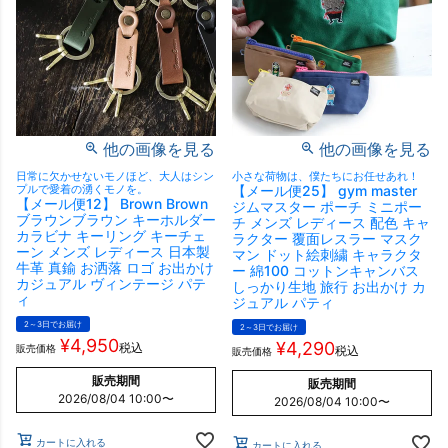
他の画像を見る
他の画像を見る
日常に欠かせないモノほど、大人はシン
小さな荷物は、僕たちにお任せあれ！
プルで愛着の湧くモノを。
【メール便25】 gym master
【メール便12】 Brown Brown
ジムマスター ポーチ ミニポー
ブラウンブラウン キーホルダー
チ メンズ レディース 配色 キャ
カラビナ キーリング キーチェ
ラクター 覆面レスラー マスク
ーン メンズ レディース 日本製
マン ドット絵刺繍 キャラクタ
牛革 真鍮 お洒落 ロゴ お出かけ
ー 綿100 コットンキャンバス
カジュアル ヴィンテージ パテ
しっかり生地 旅行 お出かけ カ
ィ
ジュアル パティ
2～3日でお届け
2～3日でお届け
¥
4,950
¥
4,290
税込
販売価格
税込
販売価格
販売期間
販売期間
2026/08/04 10:00
〜
2026/08/04 10:00
〜
カートに入れる
カートに入れる