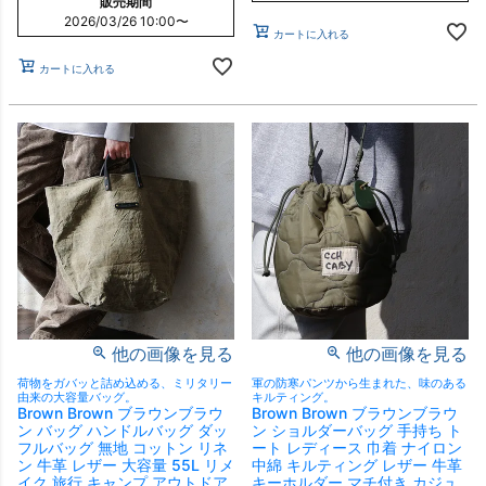
販売期間
2026/03/26 10:00
〜
カートに入れる
カートに入れる
他の画像を見る
他の画像を見る
荷物をガバッと詰め込める、ミリタリー
軍の防寒パンツから生まれた、味のある
由来の大容量バッグ。
キルティング。
Brown Brown ブラウンブラウ
Brown Brown ブラウンブラウ
ン バッグ ハンドルバッグ ダッ
ン ショルダーバッグ 手持ち ト
フルバッグ 無地 コットン リネ
ート レディース 巾着 ナイロン
ン 牛革 レザー 大容量 55L リメ
中綿 キルティング レザー 牛革
イク 旅行 キャンプ アウトドア
キーホルダー マチ付き カジュ