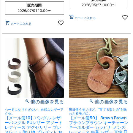
2026/05/27 10:00
〜
販売期間
2026/07/01 10:00
〜
カートに入れる
カートに入れる
他の画像を見る
他の画像を見る
ハードになりすぎない、自然なレザーア
毎日使うモノほど、“育てる楽しみ”を味
クセ。
わえるモノに。
【メール便10】バングル レザ
【メール便50】 Brown Brown
ーバングル PUレザー アソート
ブラウンブラウン キーチェーン
レディース アクセサリー ブレ
キーホルダー カラビナ メンズ
スレット 贈り物 プレゼント お
レディース 牛革 レザー 真鍮 日