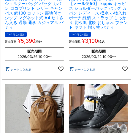
ショルダーバッグ バッグ カバ
【メール便50】 kippis キッピ
ン ロゴプリント レザー キャン
ス ショルダーバッグ バッグ カ
バス 綿100 コットン 裏地付き
バン レディース 撥水 小物入れ
ジップ マグネット式 A4 たくさ
ポーチ 総柄 ストラップ しっか
ん入る 通勤 通学 カジュアル パ
り 北欧風 北欧 おしゃれ ブラン
ティ
ド ギフト 贈り物 パティ
2～3日でお届け
2～3日でお届け
¥
5,390
¥
3,190
税込
税込
販売価格
販売価格
販売期間
販売期間
2026/03/26 10:00
〜
2026/03/22 10:00
〜
カートに入れる
カートに入れる