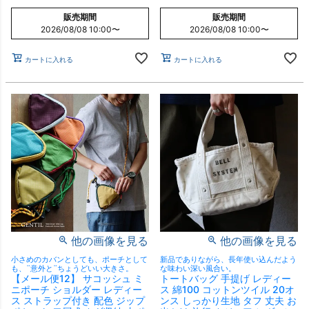
販売期間
販売期間
2026/08/08 10:00
〜
2026/08/08 10:00
〜
カートに入れる
カートに入れる
他の画像を見る
他の画像を見る
小さめのカバンとしても、ポーチとして
新品でありながら、長年使い込んだよう
も、¨意外と¨ちょうどいい大きさ。
な味わい深い風合い。
【メール便12】 サコッシュ ミ
トートバッグ 手提げ レディー
ニポーチ ショルダー レディー
ス 綿100 コットンツイル 20オ
ス ストラップ付き 配色 ジップ
ンス しっかり生地 タフ 丈夫 お