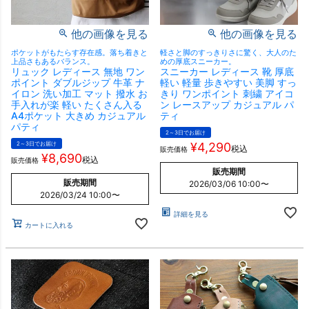
他の画像を見る
他の画像を見る
ポケットがもたらす存在感。落ち着きと
軽さと脚のすっきりさに驚く、大人のた
上品さもあるバランス。
めの厚底スニーカー。
リュック レディース 無地 ワン
スニーカー レディース 靴 厚底
ポイント ダブルジップ 牛革 ナ
軽い 軽量 歩きやすい 美脚 すっ
イロン 洗い加工 マット 撥水 お
きり ワンポイント 刺繍 アイコ
手入れが楽 軽い たくさん入る
ン レースアップ カジュアル パ
A4ポケット 大きめ カジュアル
ティ
パティ
2～3日でお届け
2～3日でお届け
¥
4,290
税込
販売価格
¥
8,690
税込
販売価格
販売期間
販売期間
2026/03/06 10:00
〜
2026/03/24 10:00
〜
詳細を見る
カートに入れる