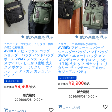
他の画像を見る
他の画像を見る
このバッグ一つで光る、ミリタリー由来
ミリタリー由来の確かな存在感。
の確かな存在感。
AVIREX アビレックス バッグ
AVIREX アビレックス バッグ
ショルダーバッグ ハンドバッグ
ショルダーバッグ ハンドバッグ
2WAY ヘルメットバッグ メン
ポーチ 2WAY メンズ レディー
ズ レディース ナイロン しっか
ス ナイロン しっかり生地 丈夫
り生地 丈夫 タフ ポケット ミリ
タフ ポケット ミリタリー ヴィ
タリー ヴィンテージ アメカジ
ンテージ アメカジ カジュアル
カジュアル パティ
パティ
2～3日でお届け
2～3日でお届け
¥
9,900
税込
販売価格
¥
9,900
税込
販売価格
販売期間
販売期間
2026/08/08 10:00
〜
2026/08/08 10:00
〜
カートに入れる
カートに入れる