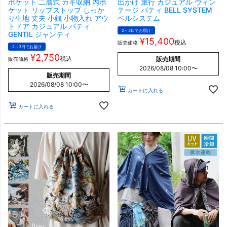
ポケット 二層式 カギ収納 内ポ
出かけ 旅行 カジュアル ヴィン
ケット リップストップ しっか
テージ パティ BELL SYSTEM
り生地 丈夫 小銭 小物入れ アウ
ベルシステム
トドア カジュアル パティ
2～3日でお届け
GENTIL ジャンティ
¥
15,400
税込
販売価格
2～3日でお届け
¥
2,750
税込
販売期間
販売価格
2026/08/08 10:00
〜
販売期間
2026/08/08 10:00
〜
カートに入れる
カートに入れる