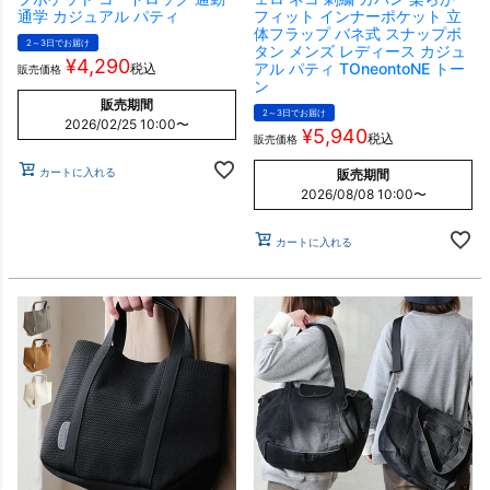
通学 カジュアル パティ
フィット インナーポケット 立
体フラップ バネ式 スナップボ
2～3日でお届け
タン メンズ レディース カジュ
¥
4,290
アル パティ TOneontoNE トー
税込
販売価格
ン
販売期間
2～3日でお届け
2026/02/25 10:00
〜
¥
5,940
税込
販売価格
カートに入れる
販売期間
2026/08/08 10:00
〜
カートに入れる