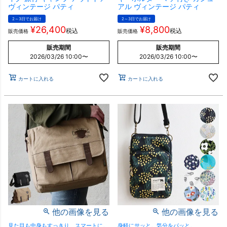
ヴィンテージ パティ
アル ヴィンテージ パティ
2～3日でお届け
2～3日でお届け
¥
26,400
¥
8,800
税込
税込
販売価格
販売価格
販売期間
販売期間
2026/03/26 10:00
〜
2026/03/26 10:00
〜
カートに入れる
カートに入れる
他の画像を見る
他の画像を見る
見た目も中身もすっきり、スマートに。
身軽にサッと。気分をパッと。