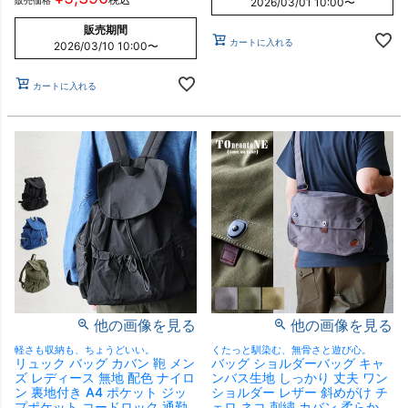
販売価格
2026/03/01 10:00
〜
販売期間
カートに入れる
2026/03/10 10:00
〜
カートに入れる
他の画像を見る
他の画像を見る
軽さも収納も、ちょうどいい。
くたっと馴染む、無骨さと遊び心。
リュック バッグ カバン 鞄 メン
バッグ ショルダーバッグ キャ
ズ レディース 無地 配色 ナイロ
ンバス生地 しっかり 丈夫 ワン
ン 裏地付き A4 ポケット ジッ
ショルダー レザー 斜めがけ チ
プポケット コードロック 通勤
ェロ ネコ 刺繍 カバン 柔らか