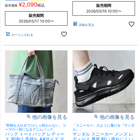
¥
2,090
税込
販売期間
販売価格
2026/05/16 10:00
〜
販売期間
2026/05/17 10:00
〜
詳細を見る
カートに入れる
他の画像を見る
他の画像を見る
“荷物を入れる”だけじゃ終わらない、コ
「スニーカー」のように履ける『サンダ
ーデの一部になるデニムバッグ。
ル』。
バッグ トートバッグ レディー
サンダル スニーカー メンズ レ
ス 肩掛け 手持ち A4サイズ マ
ディース 厚底 軽い 疲れにくい