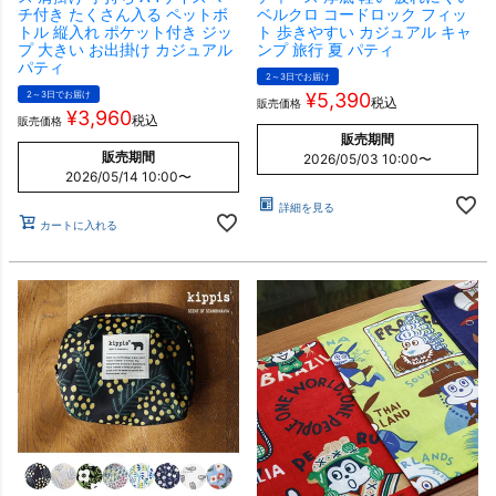
チ付き たくさん入る ペットボ
ベルクロ コードロック フィッ
トル 縦入れ ポケット付き ジッ
ト 歩きやすい カジュアル キャ
プ 大きい お出掛け カジュアル
ンプ 旅行 夏 パティ
パティ
2～3日でお届け
2～3日でお届け
¥
5,390
税込
販売価格
¥
3,960
税込
販売価格
販売期間
販売期間
2026/05/03 10:00
〜
2026/05/14 10:00
〜
詳細を見る
カートに入れる