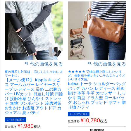
他の画像を見る
他の画像を見る
夏の日差し対策は、涼しくおしゃれにス
★★★★★ 荷物は最小限にしたいけ
マートに。
ど、長財布を使いたい…そんなちょうど
【メール便12】 kippis キッピ
いいサイズ感。
toleur トーラ ショルダーバッグ
ス アームカバー レイヤースリ
バッグ カバン レディース 斜め
ーブ レディース 長め 二の腕カ
掛け 本革 牛革 カウレザー しっ
バー UVカット 日差し対策 日除
かり 筒型 ドラム型 ロールバッ
け 接触冷感 ひんやり ストレッ
グ おしゃれ ブランド ギフト 贈
チ 無地 ワンポイント 冷房対策
り物 パティ
お出かけ お洒落 アウトドア カ
ジュアル 夏 パティ
2～3日でお届け
¥
10,780
2～3日でお届け
税込
販売価格
¥
1,980
税込
販売価格
販売期間