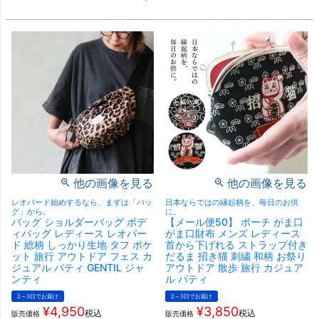
他の画像を見る
他の画像を見る
レオパード始めするなら、まずは「バッ
日本ならではの縁起柄を、毎日のお供
グ」から。
に。
バッグ ショルダーバッグ ボデ
【メール便50】 ポーチ がま口
ィバッグ レディース レオパー
がま口財布 メンズ レディース
ド 総柄 しっかり生地 タフ ポケ
首から下げれる ストラップ付き
ット 旅行 アウトドア フェス カ
だるま 招き猫 刺繍 和柄 お祭り
ジュアル パティ GENTIL ジャ
アウトドア 散歩 旅行 カジュア
ンティ
ル パティ
2～3日でお届け
2～3日でお届け
¥
4,950
¥
3,850
税込
税込
販売価格
販売価格