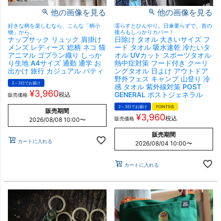
他の画像を見る
他の画像を見る
好きな柄を楽しむなら、こんな「柄小
濡らすとひんやり。日傘要らずで、首の
物」から。
後ろもしっかりカバー！
ナップサック リュック 肩掛け
日除け タオル 大きいサイズ フ
メンズ レディース 総柄 ネコ 猫
ード タオル 吸水速乾 冷たいタ
アニマル ゴブラン織り しっか
オル UVカット スポーツタオル
り生地 A4サイズ 通勤 通学 お
熱中症対策 フード付き クーリ
出かけ 旅行 カジュアル パティ
ングタオル 日よけ アウトドア
野外フェス キャンプ 山登り 冷
2～3日でお届け
感 タオル 紫外線対策 POST
¥
3,960
GENERAL ポストジェネラル
税込
販売価格
2～3日でお届け
POINT5倍
販売期間
¥
3,960
税込
販売価格
2026/08/08 10:00
〜
販売期間
カートに入れる
2026/08/04 10:00
〜
カートに入れる