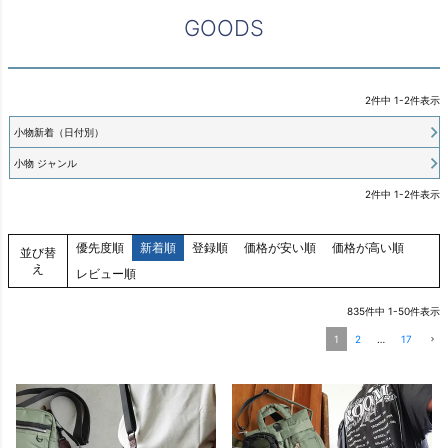
GOODS
2
件中
1
-
2
件表示
小物新着（日付別）
小物 ジャンル
2
件中
1
-
2
件表示
優先度順
新着順
登録順
価格が安い順
価格が高い順
並び替
え
レビュー順
835
件中
1
-
50
件表示
1
2
…
17