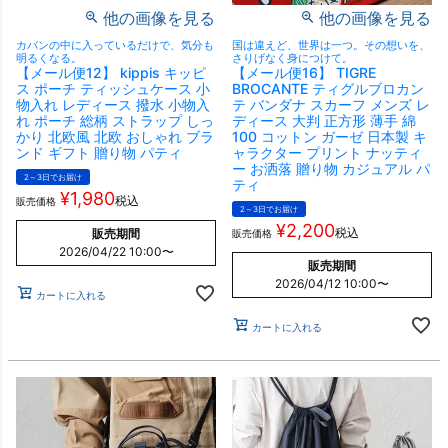
他の画像を見る
他の画像を見る
カバンの中に入っているだけで、気分も
国は違えど、世界は一つ。その想いを、
明るくなる。
さりげなく身につけて。
【メール便12】 kippis キッピ
【メール便16】 TIGRE
ス ポーチ ティッシュケース 小
BROCANTE ティグルブロカン
物入れ レディース 撥水 小物入
テ バンダナ スカーフ メンズ レ
れ ポーチ 総柄 ストラップ しっ
ディース 大判 正方形 薄手 綿
かり 北欧風 北欧 おしゃれ ブラ
100 コットン ガーゼ 日本製 キ
ンド ギフト 贈り物 パティ
ャラクター プリント ナッティ
ー お洒落 贈り物 カジュアル パ
2～3日でお届け
ティ
¥
1,980
税込
販売価格
2～3日でお届け
¥
2,200
税込
販売期間
販売価格
2026/04/22 10:00
〜
販売期間
2026/04/12 10:00
〜
カートに入れる
カートに入れる