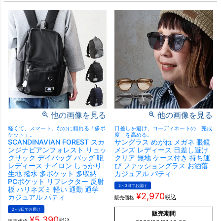
他の画像を見る
他の画像を見る
軽くて、スマート。なのに頼れる「多ポ
日差しを避け、コーディネートの「完成
ケット」。
度」を高める。
SCANDINAVIAN FOREST スカ
サングラス めがね メガネ 眼鏡
ンジナビアンフォレスト リュッ
メンズ レディース 日差し避け
クサック デイバッグ バッグ 鞄
クリア 無地 ケース付き 持ち運
レディース ナイロン しっかり
び ファッショングラス お洒落
生地 撥水 多ポケット 多収納
カジュアル パティ
PCポケット リフレクター 反射
2～3日でお届け
板 ハリネズミ 軽い 通勤 通学
¥
2,970
カジュアル パティ
税込
販売価格
2～3日でお届け
販売期間
¥
5,390
税込