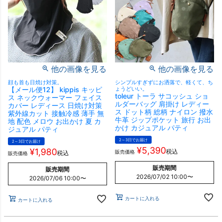
他の画像を見る
他の画像を見る
顔も首も日焼け対策。
シンプルすぎずにお洒落で、軽くて、ち
【メール便12】 kippis キッピ
ょうどいい。
toleur トーラ サコッシュ ショ
ス ネックウォーマー フェイス
ルダーバッグ 肩掛け レディー
カバー レディース 日焼け対策
ス ドット柄 総柄 ナイロン 撥水
紫外線カット 接触冷感 薄手 無
牛革 ジップポケット 旅行 お出
地 配色 メロウ お出かけ 夏 カ
かけ カジュアル パティ
ジュアル パティ
2～3日でお届け
2～3日でお届け
¥
5,390
¥
1,980
税込
販売価格
税込
販売価格
販売期間
販売期間
2026/07/02 10:00
〜
2026/07/06 10:00
〜
カートに入れる
カートに入れる