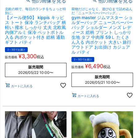
他の画像を見る
他の画像を見る
北欧の柄で、毎日のランチをちょっと特
荷物だけじゃなく、遊び心まで詰め込ん
別に。
だ「ニュースペーパーバッグ」。
【メール便50】 kippis キッピ
gym master ジムマスター ショ
ス トート 保冷 ランチバッグ 柄
ルダーバッグ ニュースペーパー
軽い 撥水 しっかり 丈夫 北欧風
バッグ ショルダー メンズ レデ
内側アルミ 保冷 ペットボトル
ィース 総柄 プリント しっかり
入る 内ポケット付き 総柄 通勤
生地 タフ 中肉厚 59Ｌ たくさ
ギフト パティ
ん入る 内ポケット 大きい 旅行
アウトドア お出掛け カジュア
2～3日でお届け
ル パティ
¥
3,300
税込
販売価格
2～3日でお届け
¥
6,490
税込
販売期間
販売価格
2026/05/22 10:00
〜
販売期間
2026/05/21 10:00
〜
カートに入れる
カートに入れる