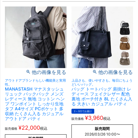
他の画像を見る
他の画像を見る
アウトドアブランドらしい機能美と実用
上品さも、使いやすさも。毎日にちょう
性。
どいいバッグ。
MANASTASH マナスタッシュ
バッグ トートバッグ 肩掛け レ
リュック バックパック メンズ
ディース フェイクレザー 配色
レディース 無地 コットン ヘン
裏地 ポーチ付き 8L たくさん入
プ ワンポイント しっかり生地
る 大きい カジュアル パティ
タフ A4サイズ PCポケット 多
2～3日でお届け
収納 たくさん入る カジュアル
¥
3,960
アウトドア パティ
税込
販売価格
¥
22,000
税込
販売期間
販売価格
2026/03/26 10:00
〜