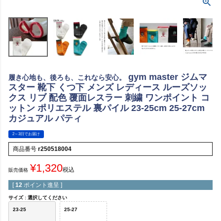
gym master ジムマ
履き心地も、後ろも、これなら安心。
スター 靴下 くつ下 メンズ レディース ルーズソッ
クス リブ 配色 覆面レスラー 刺繍 ワンポイント コ
ットン ポリエステル 裏パイル 23-25cm 25-27cm
カジュアル パティ
2～3日でお届け
商品番号
r250518004
¥
1,320
税込
販売価格
[
12
ポイント進呈 ]
サイズ
選択してください
23-25
25-27