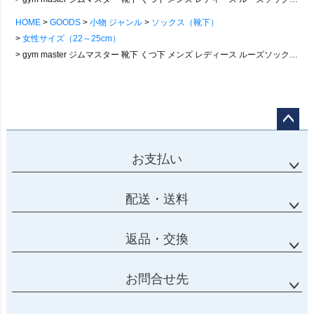
HOME
GOODS
小物 ジャンル
ソックス（靴下）
女性サイズ（22～25cm）
gym master ジムマスター 靴下 くつ下 メンズ レディース ルーズソックス リブ 配色 覆面レスラー 刺繍 ワンポイント コットン ポリエステル 裏パイル 23-25cm 25-27cm カジュアル パティ
ページ
トップ
お支払い
へ
配送・送料
返品・交換
お問合せ先