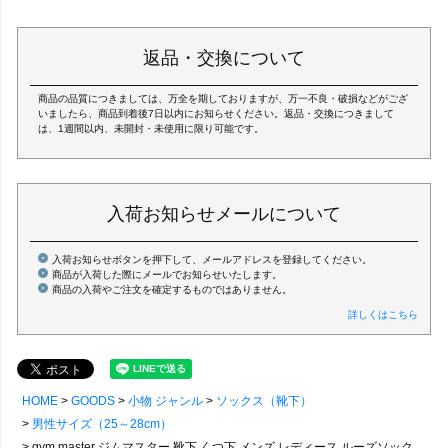
返品・交換について
商品の品質につきましては、万全を期しておりますが、万一不良・破損などがござ
いましたら、商品到着後7日以内にお知らせください。返品・交換につきまして
は、1週間以内、未開封・未使用に限り可能です。
入荷お知らせメールについて
入荷お知らせボタンを押下して、メールアドレスを登録してください。
商品が入荷した際にメールでお知らせいたします。
商品の入荷やご注文を確定するものではありません。
詳しくはこちら
HOME
GOODS
小物 ジャンル
ソックス（靴下）
男性サイズ（25～28cm）
gym master ジムマスター 靴下 くつ下 メンズ レディース ルーズソックス リブ 配色 覆面レスラー 刺繍 ワンポイント コットン ポリエステル 裏パイル 23-25cm 25-27cm カジュアル パティ