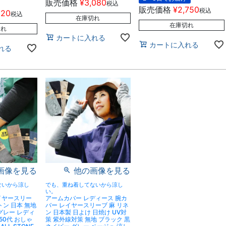
販売価格
¥
3,080
税込
販売価格
¥
2,750
税込
320
税込
在庫切れ
在庫切れ
切れ
カートに入れる
カートに入れる
れる
画像を見る
他の画像を見る
ないから涼し
でも、重ね着してないから涼し
い。
イヤースリー
アームカバー レディース 腕カ
トン 日本 無地
バー レイヤースリーブ 麻 リネ
グレー レディ
ン 日本製 日よけ 日焼け UV対
50代 おしゃ
策 紫外線対策 無地 ブラック 黒