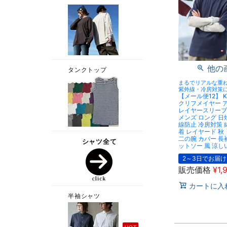
他の
まるでリアルな重
紫外線・冷房対策
【メール便12】 KR
クリフメイヤー 
レイヤースリーブ
メンズ ロング 日
線防止 冷房対策 綿
着 レイヤード 秋
二の腕 カバー 長
ットソー 風 涼し
2～3日でお届け
販売価格
¥
1,
カートに入