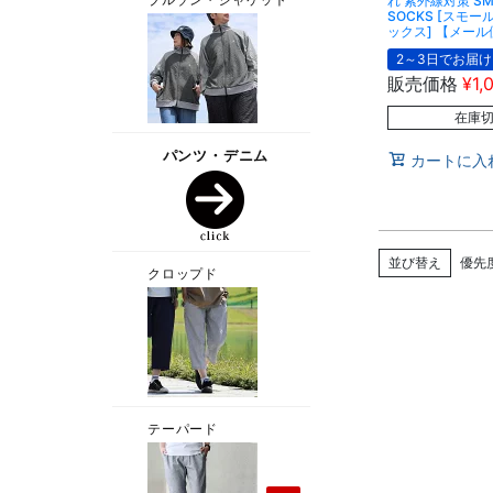
れ 紫外線対策 SMA
SOCKS [スモ
ックス] 【メール
2～3日でお届け
販売価格
¥
1,
在庫
カートに入
並び替え
優先