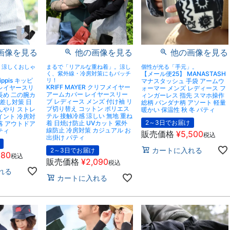
画像を見る
他の画像を見る
他の画像を見る
、涼しくおしゃ
まるで「リアルな重ね着」。涼し
個性が光る「手元」。
く、紫外線・冷房対策にもバッチ
【メール便25】 MANASTASH
ppis キッピ
リ！
マナスタッシュ 手袋 アームウ
KRIFF MAYER クリフメイヤー
 レイヤースリ
ォーマー メンズ レディース フ
アームカバー レイヤースリー
長め 二の腕カ
ィンガーレス 指先 スマホ操作
ブ レディース メンズ 付け袖 リ
日差し対策 日
総柄 バンダナ柄 アソート 軽量
ブ切り替え コットン ポリエス
んやり ストレ
暖かい 保温性 秋 冬 パティ
テル 接触冷感 涼しい 無地 重ね
イント 冷房対
2～3日でお届け
着 日焼け防止 UVカット 紫外
落 アウトドア
線防止 冷房対策 カジュアル お
ティ
販売価格
¥
5,500
税込
出掛け パティ
カートに入れる
2～3日でお届け
980
税込
販売価格
¥
2,090
税込
れる
カートに入れる