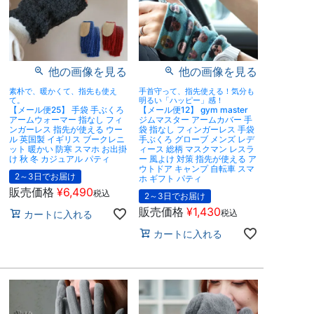
他の画像を見る
他の画像を見る
素朴で、暖かくて、指先も使え
手首守って、指先使える！気分も
て。
明るい「ハッピー」感！
【メール便25】 手袋 手ぶくろ
【メール便12】 gym master
アームウォーマー 指なし フィ
ジムマスター アームカバー 手
ンガーレス 指先が使える ウー
袋 指なし フィンガーレス 手袋
ル 英国製 イギリス ブークレニ
手ぶくろ グローブ メンズ レデ
ット 暖かい 防寒 スマホ お出掛
ィース 総柄 マスクマン レスラ
け 秋 冬 カジュアル パティ
ー 風よけ 対策 指先が使える ア
ウトドア キャンプ 自転車 スマ
2～3日でお届け
ホ ギフト パティ
販売価格
¥
6,490
税込
2～3日でお届け
販売価格
¥
1,430
税込
カートに入れる
カートに入れる