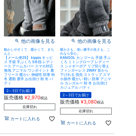
他の画像を見る
他の画像を見る
動かしやすくて、暖かくて、きち
暖かさも、使い勝手の良さも、こ
んと。
れなら安心。
【メール便25】 kippis キッピ
KANGOL カンゴール 手袋 手ぶ
ス 手袋 手ぶくろ 5本指 レディ
くろ ミトングローブ レディー
ース アームカバー スマホ対応
ス シャギーボア リブ切り替え
無地 アニマル ワンポイント 裏
フィンガーレス 2WAY 首から
フリース 暖かい 伸縮性 防寒 秋
下げれる 指先 ストラップ スマ
冬 通勤 通学 お出掛け 秋 冬 パ
ホ操作 暖かい 軽い 防寒 アニマ
ティ
ル カンガルー 秋 冬 お出掛け
カジュアル パティ
2～3日でお届け
2～3日でお届け
販売価格
¥
2,970
税込
販売価格
¥
3,080
税込
在庫切れ
在庫切れ
カートに入れる
カートに入れる