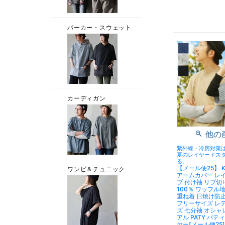
他の
紫外線・冷房対策
夏のレイヤードス
る。
【メール便25】 KR
アームカバー レ
ブ 付け袖 リブ切
100％ ワッフル地
重ね着 日焼け防
フリーサイズ レ
ズ 七分袖 オシャ
アル PATY パテ
ヤー[メール便25]