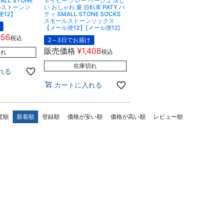
LL STONE
ネイビー グレー ベージュ 涼し
ールストーンソ
い おしゃれ 夏 自転車 PATY パ
便12】
ティ SMALL STONE SOCKS
スモールストーンソックス
【メール便12】[メール便12]
056
税込
2～3日でお届け
販売価格
¥
1,408
税込
切れ
在庫切れ
れる
カートに入れる
度順
新着順
登録順
価格が安い順
価格が高い順
レビュー順