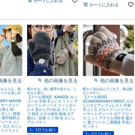
カートに入れる
カートに入れる
画像を見る
他の画像を見る
他の画像を見る
はもちろん。真
暖かさも、使い勝手の良さも、こ
暖かく包み込んでくれて、指は動
タイルも楽しめ
れなら安心。
かしやすい。
【メール便50】 KANGOL カン
【メール便25】
IFF MAYER
ゴール 手袋 手ぶくろ ミトン グ
SCANDINAVIAN FOREST スカ
イヤースリー
ローブ レディース フィンガー
ンジナビアンフォレスト 手袋
り替え 綿
レス 首から下げれる ストラッ
手ぶくろ グローブ ハンドウォ
 涼しい 無地
プ 指先 スマホ操作 無地 ボア
ーマー レディース ボア フリー
止 紫外線防止
暖かい 防寒 リブ 秋 冬 カジュ
ス ニット アクリル100 冬 暖か
ディース メン
アル パティ
い 裏フリース 二重構造 手洗い
レ 大人 カジュ
可 パティ
2～3日でお届け
ィ クリフメイ
2～3日でお届け