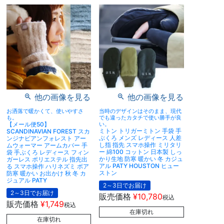
他の画像を見る
他の画像を見る
お洒落で暖かくて、使いやすさ
当時のデザインはそのまま、現代
も。
でも違ったカタチで使い勝手が良
【メール便50】
い。
ミトン トリガーミトン 手袋 手
SCANDINAVIAN FOREST スカ
ぶくろ メンズ レディース 人差
ンジナビアンフォレスト アー
し指 指先 スマホ操作 ミリタリ
ムウォーマー アームカバー 手
ー 綿100 コットン 日本製 しっ
袋 手ぶくろ レディース フィン
かり生地 防寒 暖かい 冬 カジュ
ガーレス ポリエステル 指先出
アル PATY HOUSTON ヒュー
る スマホ操作 ハリネズミ ボア
ストン
防寒 暖かい お出かけ 秋 冬 カ
ジュアル PATY
2～3日でお届け
2～3日でお届け
販売価格
¥
10,780
税込
販売価格
¥
1,749
税込
在庫切れ
在庫切れ