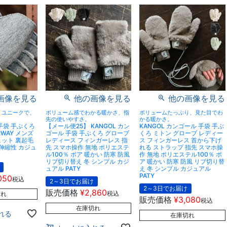
画像を見る
他の画像を見る
他の画像を見る
、ユニークで、
ボリューム感でわかる暖かさ、指
ボリュームたっぷり、見た目でわ
先の使いやすさ。
かる暖かさ。
手袋 手ぶくろ
【メール便25】 KANGOL カン
KANGOL カンゴール 手袋 手ぶ
WAY メンズ
ゴール 手袋 手ぶくろ グローブ
くろ ミトン グローブ レディー
ェット 裏起毛
レディース フィンガーレス 指
ス フィンガーレス 首から下げ
 伸縮性 カジュ
先 スマホ操作 無地 ポリエステ
れる ストラップ 指先 スマホ操
ル100％ ボア 暖かい 防寒 防風
作 無地 ポリエステル100％ ボ
リブ切り替え 冬 シンプル カジ
ア 暖かい 防寒 防風 リブ切り替
ュアル PATY
え 冬 シンプル カジュアル
PATY
050
税込
2～3日でお届け
2～3日でお届け
販売価格
¥
2,860
税込
切れ
販売価格
¥
3,080
税込
在庫切れ
れる
在庫切れ