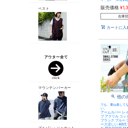
販売価格
¥
1,
在庫
カートに入
他の
でも、重ね着して
い。
アームカバー レ
ブ アクリル コッ
ブラック ブルー 
ース涼しい 40代 