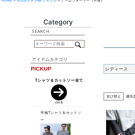
HOME
GOODS
小物 ジャンル
アームウォーマー（手袋）
Category
レディース
並び替え
優先