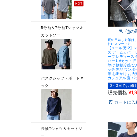
他の
夏の日差し対策は
れにスマートに。
【メール便12】 ki
ス アームカバー
ーブ レディース 
バー UVカット 
除け 接触冷感 ひ
ッチ 無地 ワンポ
策 お出かけ お洒
カジュアル 夏 パ
2～3日でお届け
販売価格
¥
1,
カートに入