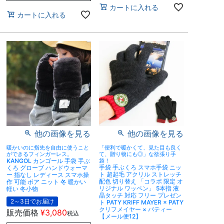
カートに入れる
カートに入れる
他の画像を見る
他の画像を見る
暖かいのに指先を自由に使うこと
「便利で暖かくて、見た目も良く
ができるフィンガーレス。
て、贈り物にも◎」な欲張り手
KANGOL カンゴール 手袋 手ぶ
袋！
手袋 手ぶくろ スマホ手袋 ニッ
くろ グローブ ハンドウォーマ
ト 超起毛 アクリル ストレッチ
ー 指なし レディース スマホ操
配色 切り替え 「コラボ 限定 オ
作 可能 ボア ニット 冬 暖かい
リジナル ワッペン」 5本指 液
軽い 冬小物
晶タッチ 対応 フリー プレゼン
2～3日でお届け
ト PATY KRIFF MAYER × PATY
クリフメイヤー × パティー
販売価格
¥
3,080
税込
【メール便12】