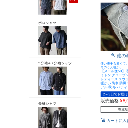
他の
使い勝手も良くて
そのうえ暖か。
【メール便50】 
ミトン グローブ 2
レディース スウ
暖かい 防寒 防風
アル 秋 冬 パティ
2～3日でお届け
販売価格
¥
6,
在庫
カートに入