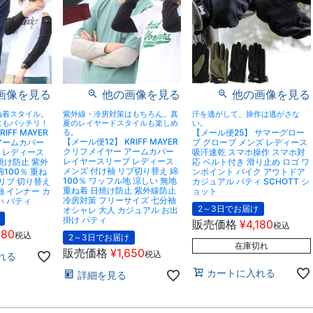
画像を見る
他の画像を見る
他の画像を見る
ね着スタイル。
紫外線・冷房対策はもちろん。真
汗を逃がして、操作は逃がさな
にもバッチリ！
夏のレイヤードスタイルも楽しめ
い。
IFF MAYER
る。
【メール便25】 サマーグロー
【メール便12】 KRIFF MAYER
アームカバー
ブ グローブ メンズ レディース
クリフメイヤー アームカバー
 レディース
吸汗速乾 スマホ操作 スマホ対
レイヤースリーブ レディース
焼け防止 紫外
応 ベルト付き 滑り止め ロゴ ワ
メンズ 付け袖 リブ切り替え 綿
100％ 重ね
ンポイント バイク アウトドア
100％ ワッフル地 涼しい 無地
 リブ 切り替え
カジュアル パティ SCHOTT シ
重ね着 日焼け防止 紫外線防止
袖 インナー カ
ョット
冷房対策 フリーサイズ 七分袖
い パティ
2～3日でお届け
オシャレ 大人 カジュアル お出
掛け パティ
販売価格
¥
4,180
税込
980
税込
2～3日でお届け
在庫切れ
販売価格
¥
1,650
税込
れる
カートに入れる
詳細を見る