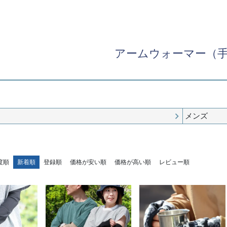
アームウォーマー（
メンズ
度順
新着順
登録順
価格が安い順
価格が高い順
レビュー順