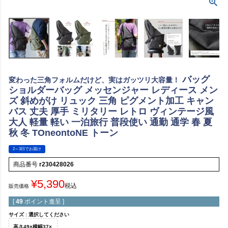
バッグ
変わった三角フォルムだけど、実はガッツリ大容量！
ショルダーバッグ メッセンジャー レディース メン
ズ 斜めがけ リュック 三角 ピグメント加工 キャン
バス 丈夫 厚手 ミリタリー レトロ ヴィンテージ風
大人 軽量 軽い 一泊旅行 普段使い 通勤 通学 春 夏
秋 冬 TOneontoNE トーン
2～3日でお届け
商品番号
r230428026
¥
5,390
税込
販売価格
[
49
ポイント進呈 ]
サイズ
選択してください
高さ49×横幅37×