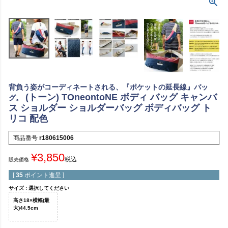
背負う姿がコーディネートされる、『ポケットの延長線』バッ
(トーン) TOneontoNE ボディ バッグ キャンバ
グ。
ス ショルダー ショルダーバッグ ボディバッグ ト
リコ 配色
商品番号
r180615006
¥
3,850
税込
販売価格
[
35
ポイント進呈 ]
サイズ
選択してください
高さ18×横幅(最
大)44.5cm