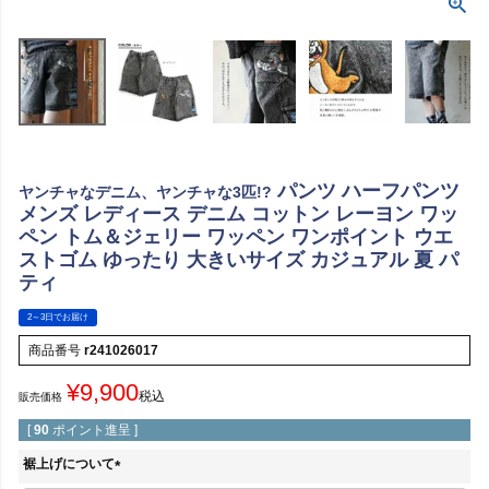
パンツ ハーフパンツ
ヤンチャなデニム、ヤンチャな3匹!?
メンズ レディース デニム コットン レーヨン ワッ
ペン トム＆ジェリー ワッペン ワンポイント ウエ
ストゴム ゆったり 大きいサイズ カジュアル 夏 パ
ティ
2～3日でお届け
商品番号
r241026017
¥
9,900
税込
販売価格
[
90
ポイント進呈 ]
裾上げについて
(