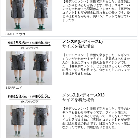
【モデルコメント】骨盤で穿きました。全体的に
しっかりとゆとりがあります。中は、スキニーパ
ンツを合わせても問題はありませんね。【客観的
コメント】ヒザが完全に隠れる丈の長さです。ゆ
とりはありながらも、良いシルエットで穿けてい
ましたね。
STAFF ユウコ
メンズM(レディースL)
サイズを着た場合
【モデルコメント】骨盤で穿きました。レギンス
くらいが合わせやすそうです。窮屈感はありませ
んが、お尻にフィット感のあるサイジングでし
た。【客観的コメント】ヒザが隠れるくらいの丈
の長さです。見た目でも、分かるくらいのフィッ
ト感はありましたね。
STAFF ユイ
メンズL(レディースXL)
サイズを着た場合
【モデルコメント】骨盤で穿きました。厚手のレ
ギンスも合わせやすそうです。フィット感はな
く、しっかりとゆとりがあって、穿くならこのサ
イズを選びますね。【客観的コメント】ヒザが完
全に隠れる丈の長さです。目立ったフィット感は
なかったですし、問題はありませんね。