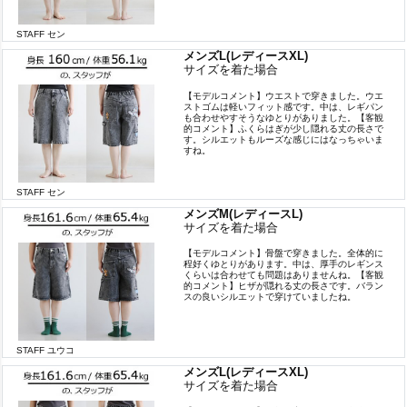
STAFF セン
メンズL(レディースXL)
サイズを着た場合
【モデルコメント】ウエストで穿きました。ウエ
ストゴムは軽いフィット感です。中は、レギパン
も合わせやすそうなゆとりがありました。【客観
的コメント】ふくらはぎが少し隠れる丈の長さで
す。シルエットもルーズな感じにはなっちゃいま
すね。
STAFF セン
メンズM(レディースL)
サイズを着た場合
【モデルコメント】骨盤で穿きました。全体的に
程好くゆとりがあります。中は、厚手のレギンス
くらいは合わせても問題はありませんね。【客観
的コメント】ヒザが隠れる丈の長さです。バラン
スの良いシルエットで穿けていましたね。
STAFF ユウコ
メンズL(レディースXL)
サイズを着た場合