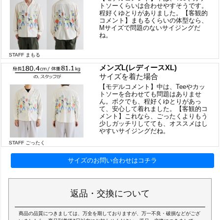
トソーくらいは合わせやすそうです。
程好くゆとりがありました。【客観的
コメント】まもるくらいの体型なら、
Mサイズで問題のないサイジングだ
ね。
STAFF まもる
メンズL(レディースXL)
サイズを着た場合
【モデルコメント】中は、Teeやカッ
トソーを合わせても問題はありませ
ん。ボクでも、程好くゆとりがあっ
て、安心して着れました。【客観的コ
メント】これなら、ごったくよりもう
少しガッチリしてても、オススメはし
やすいサイジングだね。
STAFF ごったく
サイズのお問い合わせはコチラ
返品・交換について
商品の品質につきましては、万全を期しておりますが、万一不良・破損などがござ