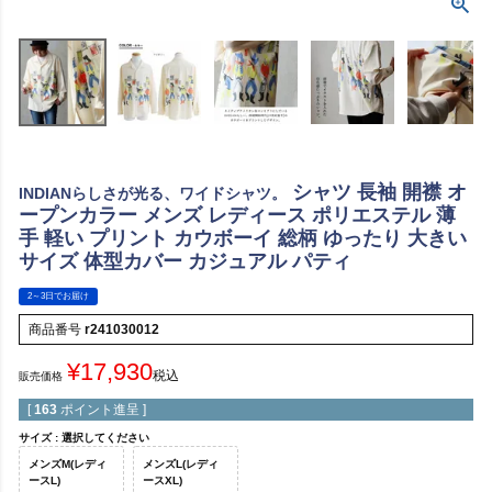
シャツ 長袖 開襟 オ
INDIANらしさが光る、ワイドシャツ。
ープンカラー メンズ レディース ポリエステル 薄
手 軽い プリント カウボーイ 総柄 ゆったり 大きい
サイズ 体型カバー カジュアル パティ
2～3日でお届け
商品番号
r241030012
¥
17,930
税込
販売価格
[
163
ポイント進呈 ]
サイズ
選択してください
メンズM(レディ
メンズL(レディ
ースL)
ースXL)