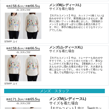
メンズM(レディースL)
サイズを着た場合
【モデルコメント】中は、カットソー1枚くらいは
合わせやすそうです。窮屈感はありませんが、腰
周りに軽いフィット感を感じました。【客観的コ
メント】お尻はすっぽりと隠れる着丈の長さで
す。中に、厚手の物は合わせにくそうなサイジン
グでしたね。
STAFF ユイ
メンズL(レディースXL)
サイズを着た場合
【モデルコメント】中は、トレーナーも合わせや
すそうです。しっかりとゆとりがあって、着るな
らこのサイズを選びますね。【客観的コメント】
太ももが少し隠れる着丈の長さです。大き過ぎる
感じはなかったですし、ゆとりを持って着たいな
ら、選んでも問題のないサイジングですね。
STAFF ユイ
メンズ スタッフ
メンズM(レディースL)
サイズを着た場合
【モデルコメント】中は、Teeやカッ