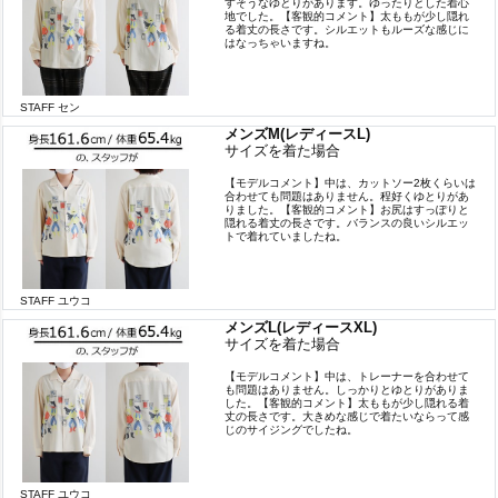
すそうなゆとりがあります。ゆったりとした着心
地でした。【客観的コメント】太ももが少し隠れ
る着丈の長さです。シルエットもルーズな感じに
はなっちゃいますね。
STAFF セン
メンズM(レディースL)
サイズを着た場合
【モデルコメント】中は、カットソー2枚くらいは
合わせても問題はありません。程好くゆとりがあ
りました。【客観的コメント】お尻はすっぽりと
隠れる着丈の長さです。バランスの良いシルエッ
トで着れていましたね。
STAFF ユウコ
メンズL(レディースXL)
サイズを着た場合
【モデルコメント】中は、トレーナーを合わせて
も問題はありません。しっかりとゆとりがありま
した。【客観的コメント】太ももが少し隠れる着
丈の長さです。大きめな感じで着たいならって感
じのサイジングでしたね。
STAFF ユウコ