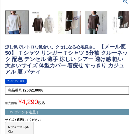
【メール便
涼し気でレトロな風合い。クセになる心地良さ。
50】 Ｔシャツ リンガーＴシャツ 5分袖 クルーネッ
ク 配色 テンセル 薄手 涼しい シアー 透け感 軽い
大きいサイズ 体型カバー 着痩せ すっきり カジュ
アル 夏 パティ
2～3日でお届け
商品番号
r250210006
¥
4,290
税込
販売価格
[
39
ポイント進呈 ]
サイズ
選択してください
レディースF(M-
XL)