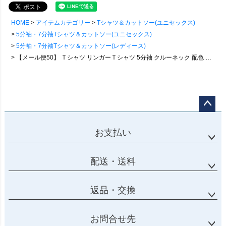
HOME
アイテムカテゴリー
Tシャツ＆カットソー(ユニセックス)
5分袖・7分袖Tシャツ＆カットソー(ユニセックス)
5分袖・7分袖Tシャツ＆カットソー(レディース)
【メール便50】 Ｔシャツ リンガーＴシャツ 5分袖 クルーネック 配色 テンセル 薄手 涼しい シアー 透け感 軽い 大きいサイズ 体型カバー 着痩せ すっきり カジュアル 夏 パティ
ページ
トップ
お支払い
へ
配送・送料
返品・交換
お問合せ先