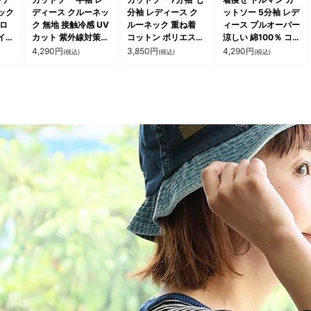
ック
ディース クルーネッ
分袖 レディース ク
ットソー 5分袖 レデ
 ロ
ク 無地 接触冷感 UV
ルーネック 重ね着
ィース プルオーバー
イク
カット 紫外線対策
コットン ポリエステ
涼しい 綿100％ コ
柔
涼しい ひんやり 薄
ル 無地 裾ラウンド
ットン 薄手 異素材
4,290
円
3,850
円
4,290
円
(税込)
(税込)
(税込)
気性
手 二の腕カバー 体
薄手 軽い 伸縮性 ゆ
切り替え 配色 お尻
ズ
型カバー 大きいサイ
ったり カジュアル
二の腕 体型カバー
ュア
ズ 着痩せ カジュア
パティ GENTIL ジャ
落ち感 ワイド 大人
ル 夏 パティ le colis
ンティ
カジュアル パティ
ティ
ルコリ