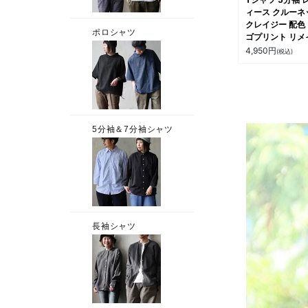
ィース クルーネ
クレイジー 配色
ゴプリント リメ
綿100 コットン 
4,950
円
(税込)
らか 伸縮性 通
軽い 大きいサイ
体型カバー カジ
ル 夏 パティ
GENTIL ジャン