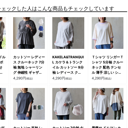
チェックした人はこんな商品もチェックしています
ドル
カットソー レディー
KAKELA&TRANQUI
Ｔシャツ リンガーＴ
 ボ
ス クルーネック 7分
L カケラ＆トランク
シャツ 5分袖 クルー
せ
袖 無地 シャーリン
イル カットソー 9分
ネック 配色 テンセ
コッ
グ 伸縮性 ギャザー
袖 レディース クル
ル 薄手 涼しい シア
ル
綿100 コットン 薄
ーネック 無地 アシ
ー 透け感 軽い 大き
4,290
円
4,290
円
4,290
円
(税込)
(税込)
(税込)
薄手
手 通気性 涼しい 体
ンメトリー 切り替え
いサイズ 体型カバー
型カ
型カバー 大きいサイ
綿100 コットン 薄
着痩せ すっきり カ
ズ
ズ カジュアル オフ
手 通気性 ゆったり
ジュアル 夏 パティ
アル
ィスカジュアル 夏
大きいサイズ 体型カ
L
パティ GENTIL ジャ
バー カジュアル 夏
ンティ
パティ
レデ
カットソー 半袖 レ
カットソー 7分袖 七
着痩せ ドルマン カ