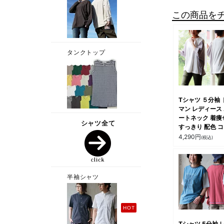
この商品を
Tシャツ ５分袖 
マン レディース
ートネック 着痩
すっきり 配色 
トン ポリエステ
4,290
円
(税込)
スラブ 伸縮性 
軽い 涼しい 体
バー 大きいサイ
ゆったり カジュ
夏 パティ GENTI
ジャンティ
Tシャツ 5分袖 