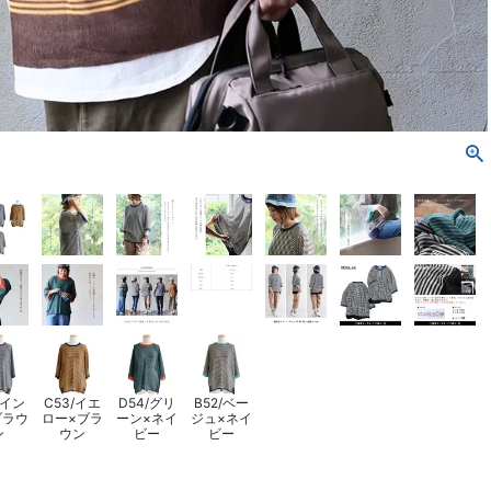
/イン
C53/イエ
D54/グリ
B52/ベー
ブラウ
ロー×ブラ
ーン×ネイ
ジュ×ネイ
ン
ウン
ビー
ビー