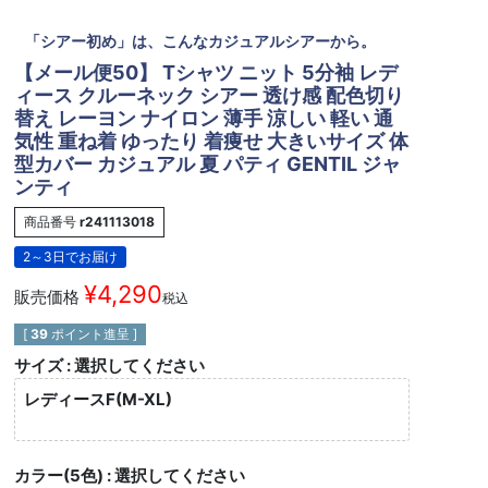
「シアー初め」は、こんなカジュアルシアーから。
【メール便50】 Tシャツ ニット 5分袖 レデ
ィース クルーネック シアー 透け感 配色切り
替え レーヨン ナイロン 薄手 涼しい 軽い 通
気性 重ね着 ゆったり 着痩せ 大きいサイズ 体
型カバー カジュアル 夏 パティ GENTIL ジャ
ンティ
商品番号
r241113018
2～3日でお届け
¥
4,290
販売価格
税込
[
39
ポイント進呈 ]
サイズ
選択してください
レディースF(M-XL)
カラー(5色)
選択してください