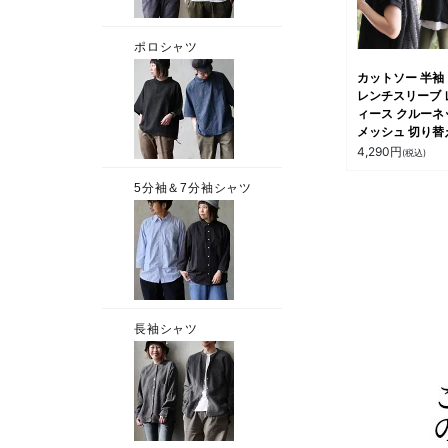
カットソー 半袖
レンチスリーブ 
ィース クルーネ
メッシュ 切り替
透け シアー 重
4,290
円
(税込)
軽い 涼しい 袖
ゆったり 大きい
ズ カジュアル 夏
ティ le colis 