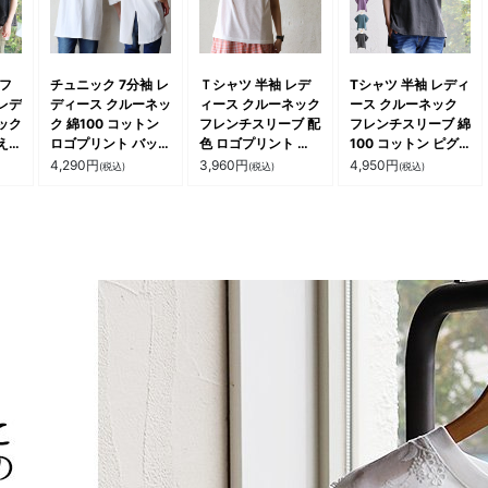
 フ
チュニック 7分袖 レ
Ｔシャツ 半袖 レデ
Tシャツ 半袖 レディ
レデ
ディース クルーネッ
ィース クルーネック
ース クルーネック
ック
ク 綿100 コットン
フレンチスリーブ 配
フレンチスリーブ 綿
え
ロゴプリント バック
色 ロゴプリント 袖
100 コットン ピグ
ね着
スリット 刺繍 薄手
リブ スラブ天竺 薄
メント タフ 褪せ色
4,290
円
3,960
円
4,950
円
(税込)
(税込)
(税込)
リブ
伸縮性 ゆったり お
手 涼しい ゆったり
刺繍 フラワー 花 袖
サイ
尻隠れる 大きいサイ
大きいサイズ カジュ
リブ 大きいサイズ
 パ
ズ 体型カバー カジ
アル 夏 パティ le
体型カバー カジュア
ルコリ
ュアル 夏 パティ le
colis ルコリ
ル 夏 パティ
colis ルコリ