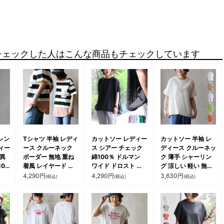
チェックした人はこんな商品もチェックしています
レン
Tシャツ 半袖 レディ
カットソー レディー
カットソー 半袖 レ
ィー
ース クルーネック
ス シアー チェック
ディース クルーネッ
 異
ボーダー 無地 重ね
綿100％ ドルマン
ク 薄手 シャーリン
00
着風 レイヤード 綿
ワイド ドロスト 裾
グ 涼しい 軽い 無地
ッカ
100％ コットン ポ
絞り バルーン ビッ
リブ切り替え 重ね着
4,290
円
4,290
円
3,630
円
(税込)
(税込)
(税込)
軽い
ケット付き 洗い加工
グシルエット 半袖
大きいサイズ 体型カ
きり
着痩せ すっきり カ
バー カジュアル 夏
パテ
ジュアル 夏 夏服 パ
パティ
ティ