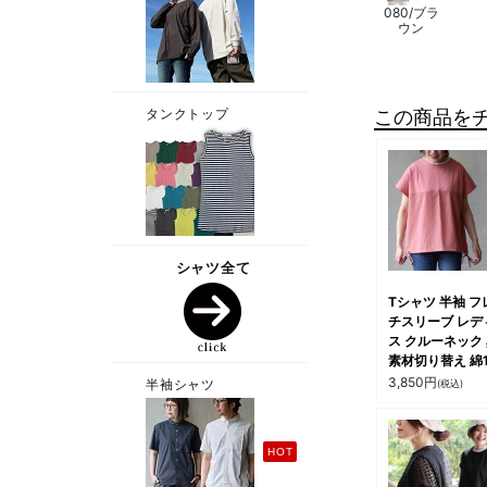
080/ブラ
ウン
この商品を
Tシャツ 半袖 フ
チスリーブ レデ
ス クルーネック
素材切り替え 綿1
コットン シアサ
3,850
円
(税込)
ー 無地 涼しい 
体型カバー すっ
カジュアル 夏 
ィ