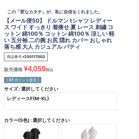
この「変なカタチ」が、私に自信をくれました。
【メール便50】 ドルマン tシャツ レディー
ス ワイド すっきり 着痩せ 夏 レース 刺繍 コ
ットン 綿100％ コットン 綿100％ 涼しい 軽
い 五分袖 二の腕 お尻 隠れ カバー おしゃれ
落ち感 大人 カジュアル パティ
商品番号
r250117003
¥
4,059
販売価格
税込
[
37
ポイント進呈 ]
サイズ
選択してください
レディースF(M-XL)
カラー(5色)
選択してください