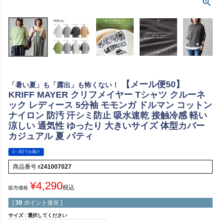
【メール便50】
「暑い夏」も「露出」も怖くない！
KRIFF MAYER クリフメイヤー Tシャツ クルーネ
ック レディース 5分袖 モモンガ ドルマン コットン
ナイロン 防汚 汗シミ防止 吸水速乾 接触冷感 軽い
涼しい 通気性 ゆったり 大きいサイズ 体型カバー
カジュアル 夏 パティ
2～3日でお届け
商品番号
r241007027
¥
4,290
税込
販売価格
[
39
ポイント進呈 ]
サイズ
選択してください