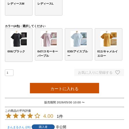
レディースM
レディースL
カラー(4色)
選択してください
006/ブラック
047/スモーキー
030/アイスブル
011/キャメルイ
パープル
ー
エロー
お気に入りに登録する
カートに入れる
販売期間
2026/05/30 10:00
〜
4.00
1
非公開
購入者
まんまる
26