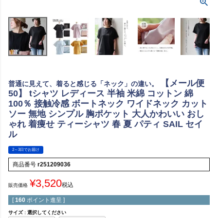
【メール便
普通に見えて、着ると感じる「ネック」の違い。
50】 tシャツ レディース 半袖 米綿 コットン 綿
100％ 接触冷感 ボートネック ワイドネック カット
ソー 無地 シンプル 胸ポケット 大人かわいい おし
ゃれ 着痩せ ティーシャツ 春 夏 パティ SAIL セイ
ル
2～3日でお届け
商品番号
r251209036
¥
3,520
税込
販売価格
[
160
ポイント進呈 ]
サイズ
選択してください