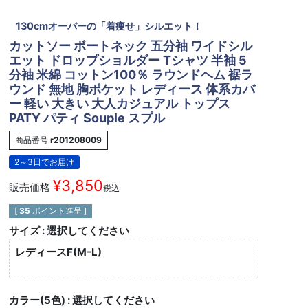
130cmオーバーの「着痩せ」シルエット！
カットソー ボートネック 五分袖 ワイドシル
エット ドロップショルダー Tシャツ 半袖 5
分袖 米綿 コットン100％ ラウンドヘム 裾ラ
ウンド 無地 胸ポケット レディース 体系カバ
ー 軽い 大きい 大人カジュアル トップス
PATY パティ Souple スプル
商品番号
r201208009
2～3日でお届け
¥
3,850
販売価格
税込
[
35
ポイント進呈 ]
サイズ
選択してください
レディースF(M-L)
カラー(5色)
選択してください