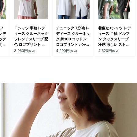
ル
スプル
 フ
Ｔシャツ 半袖 レデ
チュニック 7分袖 レ
着痩せ tシャツ レデ
レデ
ィース クルーネック
ディース クルーネッ
ィース 半袖 ドルマ
ック
フレンチスリーブ 配
ク 綿100 コットン
ン タックスリーブ
え
色 ロゴプリント 袖
ロゴプリント バック
冷感 涼しい ストレ
ね着
リブ スラブ天竺 薄
スリット 刺繍 薄手
ッチ シアサッカー
3,960
円
4,290
円
4,620
円
(税込)
(税込)
(税込)
リブ
手 涼しい ゆったり
伸縮性 ゆったり お
ワイド ゆったり 甘
サイ
大きいサイズ カジュ
尻隠れる 大きいサイ
くない 二の腕 カバ
 パ
アル 夏 パティ le
ズ 体型カバー カジ
ー 夏 ティーシャツ
ルコリ
colis ルコリ
ュアル 夏 パティ le
クルーネック 大人
colis ルコリ
カジュアル パティ
Souple スプル