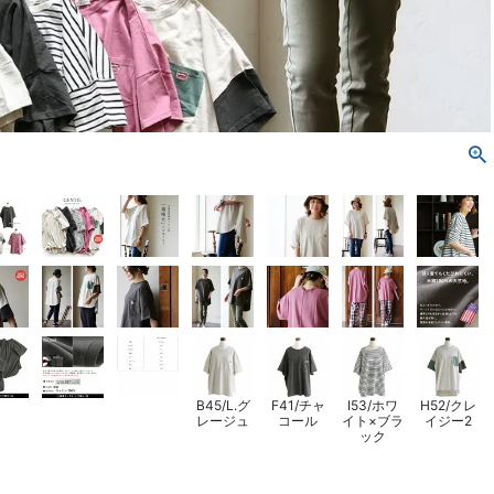
B45/L.グ
F41/チャ
I53/ホワ
H52/クレ
レージュ
コール
イト×ブラ
イジー2
ック