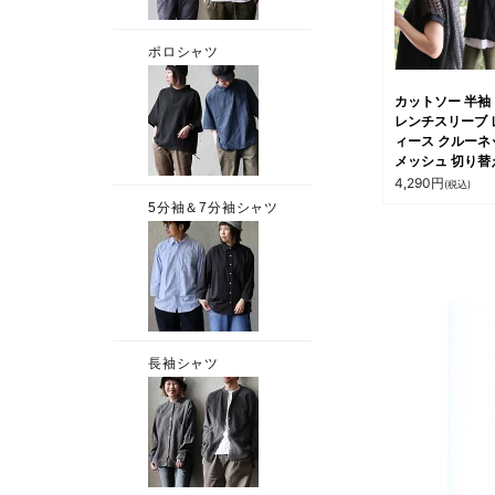
ィ Souple スプ
カットソー 半袖
レンチスリーブ 
ィース クルーネ
メッシュ 切り替
透け シアー 重
4,290
円
(税込)
軽い 涼しい 袖
ゆったり 大きい
ズ カジュアル 夏
ティ le colis 