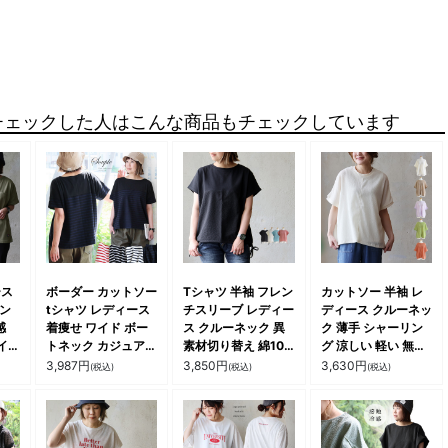
チェックした人はこんな商品もチェックしています
ース
ボーダー カットソー
Tシャツ 半袖 フレン
カットソー 半袖 レ
トン
tシャツ レディース
チスリーブ レディー
ディース クルーネッ
感
着痩せ ワイド ボー
ス クルーネック 異
ク 薄手 シャーリン
イド
トネック カジュアル
素材切り替え 綿100
グ 涼しい 軽い 無地
ー
コットン 半袖 パネ
コットン シアサッカ
リブ切り替え 重ね着
3,987
円
3,850
円
3,630
円
(税込)
(税込)
(税込)
胸ポ
ル 切り替え 重ね着
ー 無地 涼しい 軽い
大きいサイズ 体型カ
いい
楽ちん スッキリ 40
体型カバー すっきり
バー カジュアル 夏
 テ
代 50代 大人 カジュ
カジュアル 夏 パテ
パティ
パテ
アル パティ Souple
ィ