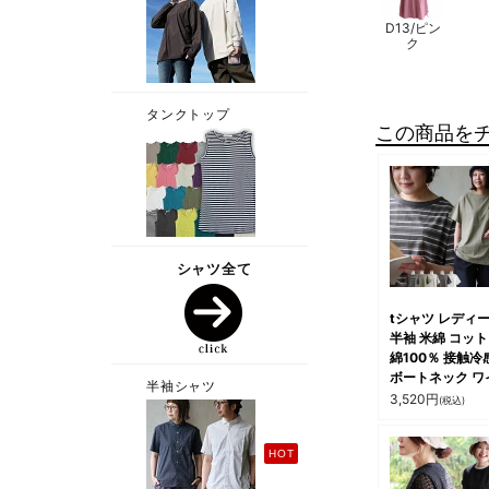
D13/ピン
ク
この商品を
tシャツ レディ
半袖 米綿 コッ
綿100％ 接触冷
ボートネック ワ
ネック カットソ
3,520
円
(税込)
無地 シンプル 
ケット 大人かわ
おしゃれ 着痩せ
ィーシャツ 夏 