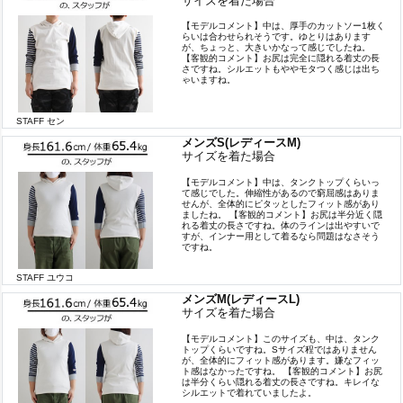
サイズを着た場合
【モデルコメント】中は、厚手のカットソー1枚く
らいは合わせられそうです。ゆとりはあります
が、ちょっと、大きいかなって感じでしたね。
【客観的コメント】お尻は完全に隠れる着丈の長
さですね。シルエットもややモタつく感じは出ち
ゃいますね。
STAFF セン
メンズS(レディースM)
サイズを着た場合
【モデルコメント】中は、タンクトップくらいっ
て感じでした。伸縮性があるので窮屈感はありま
せんが、全体的にピタッとしたフィット感があり
ましたね。 【客観的コメント】お尻は半分近く隠
れる着丈の長さですね。体のラインは出やすいで
すが、インナー用として着るなら問題はなさそう
ですね。
STAFF ユウコ
メンズM(レディースL)
サイズを着た場合
【モデルコメント】このサイズも、中は、タンク
トップくらいですね。Sサイズ程ではありません
が、全体的にフィット感があります。嫌なフィッ
ト感はなかったですね。 【客観的コメント】お尻
は半分くらい隠れる着丈の長さですね。キレイな
シルエットで着れていましたよ。