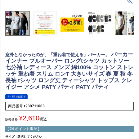
パーカー
意外となかったのが、「重ね着で使える」パーカー。
インナー プルオーバー ロングtシャツ カットソー
七分袖 レディース メンズ 綿100% コットン ストレ
ッチ 重ね着 スリム ロンT 大きいサイズ 春 夏 秋 冬
長袖 tシャツ ロング丈 ティーシャツ トップス クレ
イジー アシメ PATY パティ PATY パティ
2～3日でお届け
商品番号
r230711003
¥
2,610
税込
販売価格
[
24
ポイント進呈 ]
サイズ
選択してください