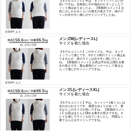
【モデルコメント】中は、タンクトップくらいが
良いですね。全体的にやや強めのピタッとしたフ
ィット感はありましたよ。 【客観的コメント】お
尻に少しかかるくらいの着丈の長さです。体のラ
インが出やすい感じのサイジングでしたね。
STAFF ユイ
メンズM(レディースL)
サイズを着た場合
【モデルコメント】このサイズも、中は、タンク
トップって感じです。Sサイズ程のフィット感はあ
りませんが、体のラインは出やすい感じでした
ね。 【客観的コメント】お尻は半分以上隠れる着
丈の長さです。重ね着用のインナーとして着るな
らって感じのサイジングですね。
STAFF ユイ
メンズL(レディースXL)
サイズを着た場合
【モデルコメント】中は、カットソー1枚くらいは
合わせられそうです。適度なゆとりがあって、着
るならこのサイズが良いですね。 【客観的コメン
ト】お尻はほとんど隠れる着丈の長さですね。キ
レイな感じでラインも出ていましたし、問題なく
着てもらえるサイジングですね。