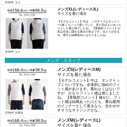
STAFF ユイ
メンズXL(レディース3L)
サイズを着た場合
【モデルコメント】中は、このサイズもカットソ
ー1枚くらいって感じでした。見た目以上にゆった
りとした着心地でしたね。 【客観的コメント】お
尻は完全に隠れる着丈の長さです。ゆとりが出る
分、着丈も結構長めにはなりましたね。
STAFF ユイ
メンズ スタッフ
メンズS(レディースM)
サイズを着た場合
【モデルコメント】中は、タンクトッ
プくらいですね。全体的に強めのフィ
ット感があります。着れなくはないで
すが、かなりフィット感は感じました
ね。 【客観的コメント】確かに、フィ
ット感は結構あったけども、重ね着用
のインナーとして着るなら、合わせや
すそうなサイジングかな。
STAFF 大泉羊
メンズM(レディースL)
サイズを着た場合