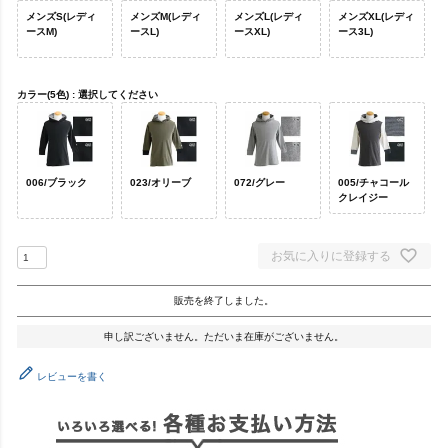
メンズS(レディ
メンズM(レディ
メンズL(レディ
メンズXL(レディ
ースM)
ースL)
ースXL)
ース3L)
カラー(5色)
選択してください
006/ブラック
023/オリーブ
072/グレー
005/チャコール
クレイジー
お気に入りに登録する
販売を終了しました。
申し訳ございません。ただいま在庫がございません。
レビューを書く