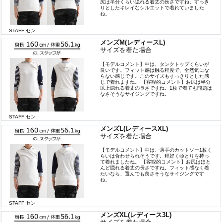
尻は半分くらい隠れる着丈の長さですね。すっき
りとしたキレイなシルエットで着れていました
ね。
STAFF セン
メンズM(レディースL)
サイズを着た場合
【モデルコメント】中は、タンクトップくらいが
良いです。フィット感は触る程度で、全然気にな
らない感じです。このサイズもすっきりとした感
じで着れますね。 【客観的コメント】お尻は半分
以上隠れる着丈の長さですね。1枚で着ても問題は
なさそうなサイジングですね。
STAFF セン
メンズL(レディースXL)
サイズを着た場合
【モデルコメント】中は、薄手のカットソー1枚く
らいは合わせられそうです。程好くゆとりを持っ
て着れましたね。 【客観的コメント】お尻はほと
んど隠れる着丈の長さですね。フィット感なく着
たいなら、選んでも良さそうなサイジングです
ね。
STAFF セン
メンズXL(レディース3L)