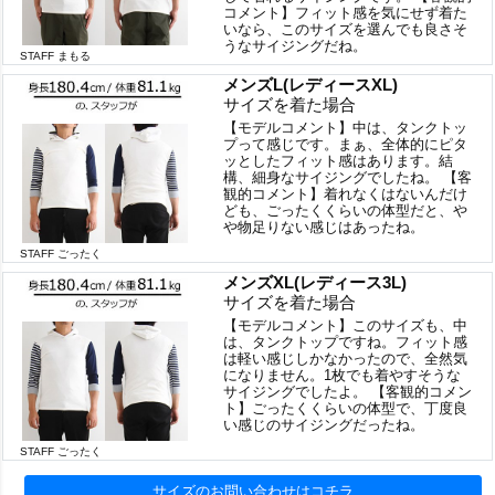
コメント】フィット感を気にせず着た
いなら、このサイズを選んでも良さそ
うなサイジングだね。
STAFF まもる
メンズL(レディースXL)
サイズを着た場合
【モデルコメント】中は、タンクトッ
プって感じです。まぁ、全体的にピタ
ッとしたフィット感はあります。結
構、細身なサイジングでしたね。 【客
観的コメント】着れなくはないんだけ
ども、ごったくくらいの体型だと、や
や物足りない感じはあったね。
STAFF ごったく
メンズXL(レディース3L)
サイズを着た場合
【モデルコメント】このサイズも、中
は、タンクトップですね。フィット感
は軽い感じしかなかったので、全然気
になりません。1枚でも着やすそうな
サイジングでしたよ。 【客観的コメン
ト】ごったくくらいの体型で、丁度良
い感じのサイジングだったね。
STAFF ごったく
サイズのお問い合わせはコチラ