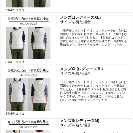
STAFF ユウコ
メンズL(レディースXL)
サイズを着た場合
【モデルコメント】中は、カットソー1枚くらいは
問題なく合わせられます。個人的には、1番好きな
感じのサイジングでしたね。 【客観的コメント】
お尻は半分以上隠れる着丈の長さです。1枚着でも
重ね着でも、着やすそうなサイジングでしたね。
STAFF ユウコ
メンズXL(レディース3L)
サイズを着た場合
【モデルコメント】中は、カットソー2枚くらいは
問題なく合わせられます。ゆったりとした着心地
でしたね。 【客観的コメント】お尻はほとんど隠
れる着丈の長さです。シルエットは崩れてしまい
そうですが、フィット感が嫌で、大きめに着たい
ならって感じのサイジングでしたね。
STAFF ユウコ
メンズS(レディースM)
サイズを着た場合