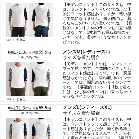
【モデルコメント】このサイズも、中
は、タンクトップくらいですね。全体
的にフィット感はありますが、軽い感
じで気になりません。個人的には、着
るならこのサイズが良いですね。 【客
観的コメント】体のラインも目立つ感
じはなくて、1枚着でも重ね着様のイ
ンナーでも、着やすそうなサイジング
STAFF 大泉羊
だったね。
メンズM(レディースL)
サイズを着た場合
【モデルコメント】中は、タンクトッ
プって感じです。全体的にピタッとし
たフィット感はあります。でも、窮屈
感はなかったです。重ね着用のインナ
ーとしては、問題のないサイジングで
すね。 【客観的コメント】1枚で着る
には、少し体のラインは目立っちゃい
そうなサイジングだね。
STAFF まもる
メンズL(レディースXL)
サイズを着た場合
【モデルコメント】このサイズも、中
は、タンクトップって感じです。フィ
ット感はありましたが、軽く触る程度
で、全然気になりませんでした。安心
して着れるサイジングです。 【客観的