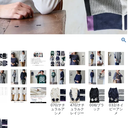
070/ナチ
470/ナチ
006/ブラ
032/ネイ
ュラルア
ュラルク
ック
ビーアシ
シメ
レイジー
メ