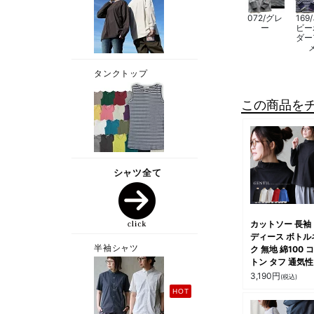
072/グレ
169
ー
ビー
ダー
この商品を
カットソー 長袖
ディース ボトル
ク 無地 綿100 
トン タフ 通気性
縮性 スリット 
3,190
円
(税込)
いサイズ 体型カ
インナー 重ね着
ジュアル オフィ