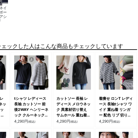
/ネイ
ボー
アシ
メ
チェックした人はこんな商品もチェックしています
 レ
tシャツ レディース
カットソー 長袖 レ
着痩せ ロンT レディ
ネッ
長袖 カットソー 前
ディース メロウネッ
ース 長袖tシャツ ワ
コッ
後2WAY ヘンリーネ
ク 異素材切り替え
イド 重ね着 リンガ
 伸
ック クルーネック
サムホール 重ね着
ー 配色 リブ 切り替
大き
ボーダー 無地 ロンT
綿100 コットン 袖
え 綿100 コットン
4,290
円
4,290
円
4,290
円
(税込)
(税込)
(税込)
バー
プルオーバー ストレ
リブ ロゴ 刺繍 ワン
天竺 トップス 無地
 カ
ッチ 伸縮 ゆったり
ポイント カジュアル
薄手 軽い お尻 体系
スカ
シンプル 着回し 大
パティ
カバー おしゃれ カ