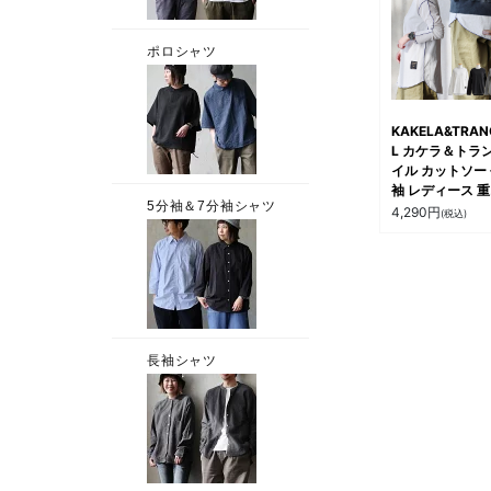
ジュアル 夏 秋 冬
ティ
KAKELA&TRAN
L カケラ＆トラ
イル カットソー
袖 レディース 
着 レイヤード 
4,290
円
(税込)
メロウロック 綿1
コットン 伸縮性
手 無地 動きや
大きいサイズ カ
アル パティ