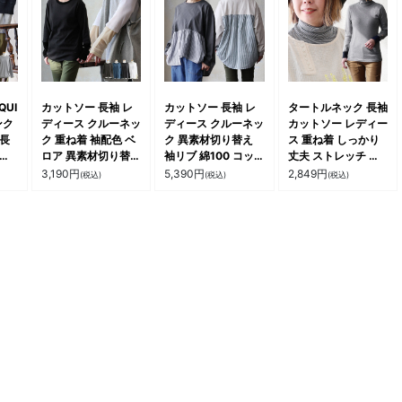
 パ
人 カジュアル 夏 イ
ジュアル パティ
ンナー le colis ルコ
リ
QUI
カットソー 長袖 レ
カットソー 長袖 レ
タートルネック 長袖
ンク
ディース クルーネッ
ディース クルーネッ
カットソー レディー
 長
ク 重ね着 袖配色 ベ
ク 異素材切り替え
ス 重ね着 しっかり
重ね
ロア 異素材切り替え
袖リブ 綿100 コッ
丈夫 ストレッチ 柔
配色
綿100 コットン 天
トン ストライプ 布
らかい 綿100% コッ
3,190
円
5,390
円
2,849
円
(税込)
(税込)
(税込)
00
竺 伸縮性 動きやす
帛 体型カバー 大き
トン ロングtシャツ
 薄
い カジュアル 秋 冬
いサイズ 着痩せ カ
インナー リブ トッ
すい
春 パティ
ジュアル パティ
プス 洗濯に強い カ
ジュ
ジュアル パティ
PATY パティ