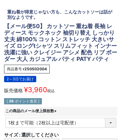
重ね着が得意じゃない方も、こんなカットソーは話が
別なようです。
【メール便50】 カットソー 重ね着 長袖 レ
ディース モックネック 袖切り替え しっかり
丈夫 綿100% コットン ストレッチ 大きいサ
イズ ロングtシャツ スリムフィット インナー
洗濯に強い クレイジー アシメ 配色 リブ ボー
ダー 大人 カジュアル パティ PATY パティ
商品番号
r250502004
2～3日でお届け
¥
3,960
販売価格
税込
[
36
ポイント進呈 ]
この商品のメール便上限枚数
(
必
須
サイズ
選択してください
)