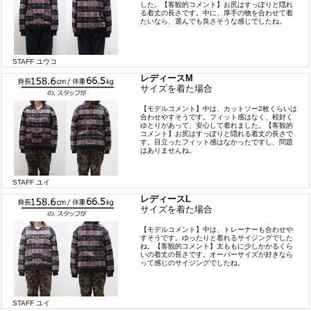
した。【客観的コメント】お尻はすっぽりと隠れ
る着丈の長さです。中に、厚手の物を合わせて着
たいなら、選んでも良さそうな感じでしたね。
STAFF ユウコ
レディースM
サイズを着た場合
【モデルコメント】中は、カットソー2枚くらいは
合わせやすそうです。フィット感はなく、程好く
ゆとりがあって、安心して着れました。【客観的
コメント】お尻はすっぽりと隠れる着丈の長さで
す。目立ったフィット感はなかったですし、問題
はありませんね。
STAFF ユイ
レディースL
サイズを着た場合
【モデルコメント】中は、トレーナーも合わせや
すそうです。ゆったりと着れるサイジングでした
ね。【客観的コメント】太ももに少しかかるくら
いの着丈の長さです。オーバーサイズが好きなら
って感じのサイジングでしたね。
STAFF ユイ