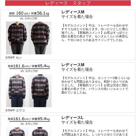
レディース スタッフ
レディースM
サイズを着た場合
【モデルコメント】中は、トレーナーも合わせや
すそうなゆとりがあります。ゆったりとした着心
地でした。【客観的コメント】お尻はすっぽりと
隠れる着丈の長さです。センさんくらいの体型な
ら、十分にゆとりのあるサイジングでしたね。
STAFF セン
レディースM
サイズを着た場合
【モデルコメント】中は、カットソー2枚くらいは
合わせても問題はありません。程好くゆとりがあ
りました。【客観的コメント】お尻は完全に隠れ
る着丈の長さです。バランスの良いシルエットで
着れていましたね。
STAFF ユウコ
レディースL
サイズを着た場合
【モデルコメント】中は、トレーナーも合わせて
も問題はありません。しっかりとゆとりがありま