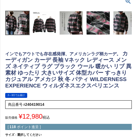
カ
インでもアウトでも存在感発揮、アメリカンラグ柄カーデ。
ーディガン カーデ 長袖 Vネック レディース メン
ズ ネイティブ ラグ ブラック ウール 暖かい リブ 異
素材 ゆったり 大きいサイズ 体型カバー すっきり
カジュアル アメカジ 秋 冬 パティ WILDERNESS
EXPERIENCE ウィルダネスエクスペリエンス
2～3日でお届け
商品番号
r240419014
¥
12,980
税込
販売価格
[
118
ポイント進呈 ]
サイズ
選択してください