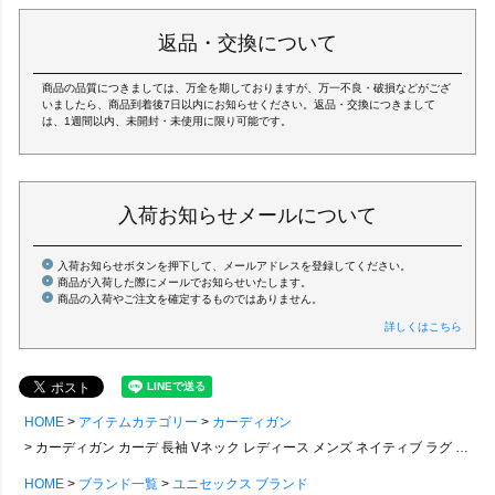
返品・交換について
商品の品質につきましては、万全を期しておりますが、万一不良・破損などがござ
いましたら、商品到着後7日以内にお知らせください。返品・交換につきまして
は、1週間以内、未開封・未使用に限り可能です。
入荷お知らせメールについて
入荷お知らせボタンを押下して、メールアドレスを登録してください。
商品が入荷した際にメールでお知らせいたします。
商品の入荷やご注文を確定するものではありません。
詳しくはこちら
HOME
アイテムカテゴリー
カーディガン
カーディガン カーデ 長袖 Vネック レディース メンズ ネイティブ ラグ ブラック ウール 暖かい リブ 異素材 ゆったり 大きいサイズ 体型カバー すっきり カジュアル アメカジ 秋 冬 パティ WILDERNESS EXPERIENCE ウィルダネスエクスペリエンス
HOME
ブランド一覧
ユニセックス ブランド