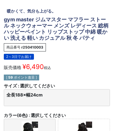
暖かくて、気分も上がる。
gym master ジムマスター マフラー ストー
ル ネックウォーマー メンズ レディース 総柄
ハッピーペイント リップストップ 中綿 暖か
い 洗える 軽い カジュアル 秋 冬 パティ
商品番号
r250410003
2～3日でお届け
¥
6,490
販売価格
税込
[
59
ポイント進呈 ]
サイズ
選択してください
全長188×幅24cm
カラー(6色)
選択してください