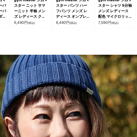
ーバ
スター ニット サマ
スター パンツ ハー
スター シャツ 5分袖
ーパ
ーニット 半袖 メン
フパンツ メンズ レ
メンズ レディース
ダー
ズ レディース クル
ディース オンブレチ
配色 マイクロリップ
ス
ーネック レーヨン
ェック柄 綿100 コ
メッシュ 異素材切り
6,490
円
6,490
円
7,590
円
(税込)
(税込)
(税込)
しっ
ナイロン 涼しい カ
ットン 薄手 通気性
替え ポケット スト
中肉
レッジロゴ ジャガー
ポケット ウエストゴ
レッチ 撥水 軽い 通
ん入
ド 犬 アニマル キャ
ム ゆったり 大きい
気性 大きいサイズ
大き
ラクター 配色 大き
サイズ 体型カバー
カジュアル 夏 パテ
ドア
いサイズ カジュアル
カジュアル アウトド
ィ
アル
夏 パティ
ア 夏 パティ