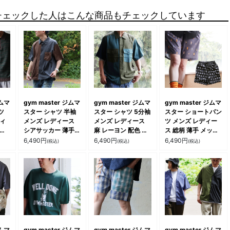
チェックした人はこんな商品もチェックしています
ジムマ
gym master ジムマ
gym master ジムマ
gym master ジムマ
ツ
スター シャツ 半袖
スター シャツ 5分袖
スター ショートパン
ディ
メンズ レディース
メンズ レディース
ツ メンズ レディー
ダー
シアサッカー 薄手
麻 レーヨン 配色 薄
ス 総柄 薄手 メッシ
メ
軽い 通気性 涼しい
手 軽い 通気性 ベタ
ュ 軽い 通気性 涼し
6,490
円
6,490
円
6,490
円
(税込)
(税込)
(税込)
い
配色 ゆったり 大き
つきにくい 涼しい
い ウエストゴム ゆ
ブ切
いサイズ カジュアル
ゆったり 大きいサイ
ったり 大きいサイズ
イズ
夏 パティ
ズ 体型カバー カジ
楽ちん ポケット ル
パテ
ュアル 夏 パティ
ープ付き カジュアル
アウトドア 夏 パテ
ィ
ジムマ
gym master ジムマ
gym master ジムマ
gym master ジムマ