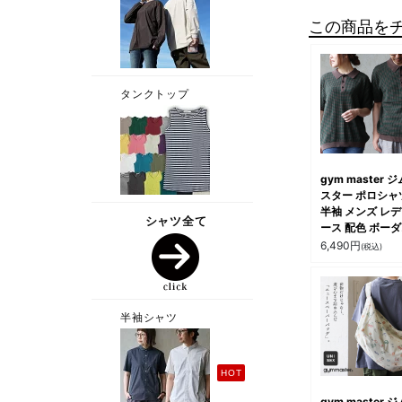
この商品を
gym master 
スター ポロシャ
半袖 メンズ レ
ース 配色 ボー
綿100 コットン 
6,490
円
(税込)
ッシュニット 軽
透け シアー リ
り替え 大きいサ
カジュアル 夏 
ィ
gym master 