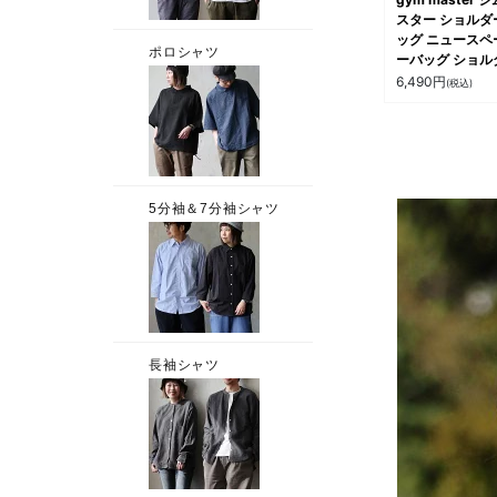
スター ショルダ
ッグ ニュースペ
ーバッグ ショル
メンズ レディー
6,490
円
(税込)
総柄 プリント 
かり生地 タフ 
厚 59Ｌ たくさ
る 内ポケット 
い 旅行 アウト
お出掛け カジュ
パティ