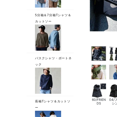
60/FRIEN
04/
DS
シ