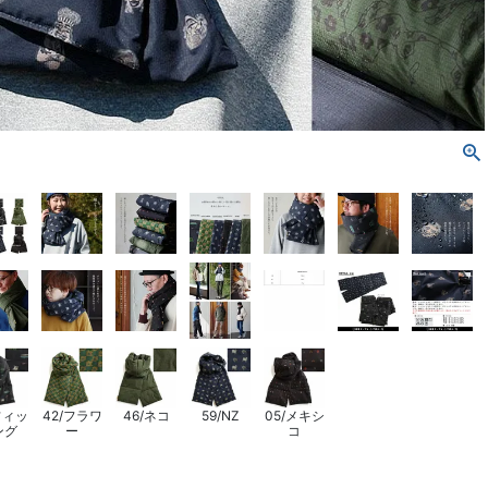
フィッ
42/フラワ
46/ネコ
59/NZ
05/メキシ
ング
ー
コ