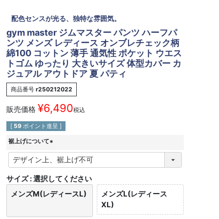
配色センスが光る、独特な雰囲気。
gym master ジムマスター パンツ ハーフパ
ンツ メンズ レディース オンブレチェック柄
綿100 コットン 薄手 通気性 ポケット ウエス
トゴム ゆったり 大きいサイズ 体型カバー カ
ジュアル アウトドア 夏 パティ
商品番号
r250212022
¥
6,490
販売価格
税込
[
59
ポイント進呈 ]
裾上げについて
(
必
須
サイズ
選択してください
)
メンズM(レディースL)
メンズL(レディース
XL)