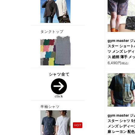
gym master 
スター ショート
ツ メンズ レデ
ス 総柄 薄手 メ
ュ 軽い 通気性 
6,490
円
(税込)
い ウエストゴム
ったり 大きいサ
楽ちん ポケット
ープ付き カジュ
アウトドア 夏 
ィ
gym master 
スター シャツ 5
メンズ レディー
麻 レーヨン 配色