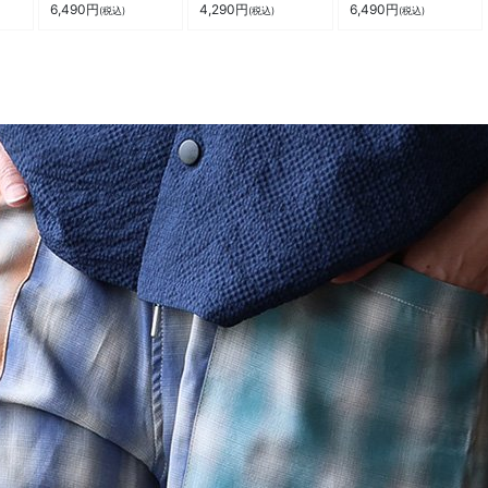
ベタ
軽い 通気性 涼しい
柄 メッシュ 薄手 軽
綿100 コットン メ
6,490
円
4,290
円
6,490
円
(税込)
(税込)
(税込)
い
配色 ゆったり 大き
い 涼しい ストレッ
ッシュニット 軽い
サイ
いサイズ カジュアル
チ ウエストゴム 袋
透け シアー リブ切
カジ
夏 パティ
付き 持ち運べる ジ
り替え 大きいサイズ
ム 動きやすい ゆっ
カジュアル 夏 パテ
たり カジュアル 夏
ィ
パティ