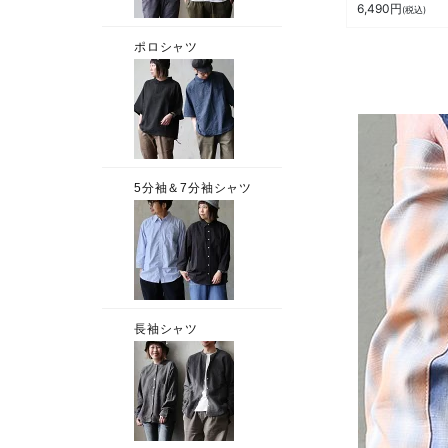
手 軽い 通気性 
6,490
円
(税込)
つきにくい 涼し
ゆったり 大きい
ズ 体型カバー 
ュアル 夏 パティ