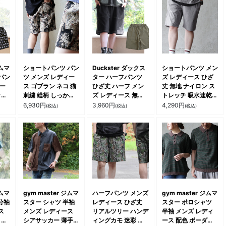
ジムマ
ショートパンツ パン
Duckster ダックス
ショートパンツ メン
パン
ツ メンズ レディー
ター ハーフパンツ
ズ レディース ひざ
ィー
ス ゴブラン ネコ 猫
ひざ丈 ハーフ メン
丈 無地 ナイロン ス
ッシ
刺繍 総柄 しっかり
ズ レディース 無地
トレッチ 吸水速乾
涼し
生地 ウエストゴム
ステッチ ワンポイン
ドライ 軽い 通気性
6,930
円
3,960
円
4,290
円
(税込)
(税込)
(税込)
 ゆ
ゆったり 大きいサイ
ト ポケット 綿100
涼しい 接触冷感 ウ
イズ
ズ カジュアル ヴィ
コットン 天竺 ウエ
エストゴム ゆったり
 ル
ンテージ 夏 パティ
ストゴム ゆったり
大きいサイズ カジュ
アル
大きいサイズ 楽ちん
アル 夏 パティ
パテ
カジュアル ワーク
パティ
ジムマ
gym master ジムマ
ハーフパンツ メンズ
gym master ジムマ
分袖
スター シャツ 半袖
レディース ひざ丈
スター ポロシャツ
ス
メンズ レディース
リアルツリー ハンデ
半袖 メンズ レディ
 薄
シアサッカー 薄手
ィングカモ 迷彩 総
ース 配色 ボーダー