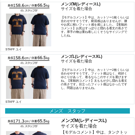
メンズM(レディースL)
サイズを着た場合
【モデルコメント】中は、カットソー1枚くらいは
合わせやすそうです。窮屈感はありませんが、腰
やお尻に軽いフィット感を感じました。【客観的
コメント】お尻はすっぽりと隠れる着丈の長さで
す。厚手の物は重ね着しにくそうなサイジングで
したね。
STAFF ユイ
メンズL(レディースXL)
サイズを着た場合
【モデルコメント】中は、カットソー2枚くらいは
合わせやすそうです。フィット感はなく、程好く
ゆとりがあって、着るならこのサイズを選びます
ね。【客観的コメント】太ももが少し隠れる着丈
の長さです。目立ったフィット感はなかったです
し、問題はありませんね。
STAFF ユイ
メンズ スタッフ
メンズM(レディースL)
サイズを着た場合
【モデルコメント】中は、タンクトッ