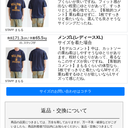
プくらいが良いですね。フィット感が
出ない程度にゆとりがあって、すっき
りとした着心地でした。【客観的コメ
ント】重ね着はせずに、1枚ですっき
りと着たいなら、選んでも良さそうな
サイジングだったね。
STAFF まもる
メンズL(レディースXL)
サイズを着た場合
【モデルコメント】中は、カットソー
の重ね着はしやすそうなゆとりがあり
ます。程好くゆとりがあって、着るな
らこのサイズが良いですね。【客観的
コメント】まもるくらいの体型なら、
1枚ですっきりと着たいならMサイズ、
重ね着するゆとりが欲しいならLサイ
ズって感じだね。
STAFF まもる
サイズのお問い合わせはコチラ
返品・交換について
商品の品質につきましては、万全を期しておりますが、万一不良・破損などがござ
いましたら、商品到着後7日以内にお知らせください。返品・交換につきまして