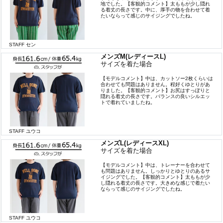
地でした。【客観的コメント】太ももが少し隠れ
る着丈の長さです。中に、厚手の物を合わせて着
たいならって感じのサイジングでしたね。
STAFF セン
メンズM(レディースL)
サイズを着た場合
【モデルコメント】中は、カットソー2枚くらいは
合わせても問題はありません。程好くゆとりがあ
りました。【客観的コメント】お尻はすっぽりと
隠れる着丈の長さです。バランスの良いシルエッ
トで着れていましたね。
STAFF ユウコ
メンズL(レディースXL)
サイズを着た場合
【モデルコメント】中は、トレーナーを合わせて
も問題はありません。しっかりとゆとりのあるサ
イジングでした。【客観的コメント】太ももが少
し隠れる着丈の長さです。大きめな感じで着たい
ならって感じのサイジングでしたね。
STAFF ユウコ