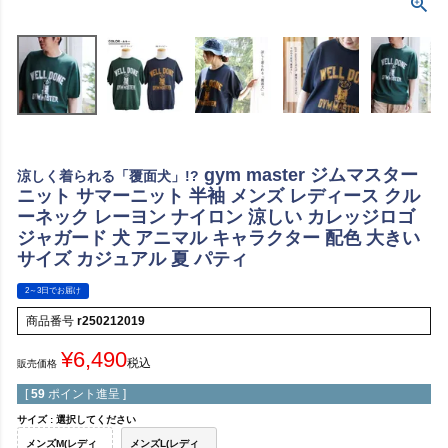
gym master ジムマスター
涼しく着られる「覆面犬」!?
ニット サマーニット 半袖 メンズ レディース クル
ーネック レーヨン ナイロン 涼しい カレッジロゴ
ジャガード 犬 アニマル キャラクター 配色 大きい
サイズ カジュアル 夏 パティ
2～3日でお届け
商品番号
r250212019
¥
6,490
税込
販売価格
[
59
ポイント進呈 ]
サイズ
選択してください
メンズM(レディ
メンズL(レディ