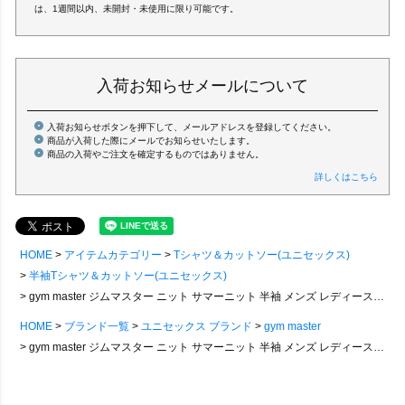
は、1週間以内、未開封・未使用に限り可能です。
入荷お知らせメールについて
入荷お知らせボタンを押下して、メールアドレスを登録してください。
商品が入荷した際にメールでお知らせいたします。
商品の入荷やご注文を確定するものではありません。
詳しくはこちら
HOME
アイテムカテゴリー
Tシャツ＆カットソー(ユニセックス)
半袖Tシャツ＆カットソー(ユニセックス)
gym master ジムマスター ニット サマーニット 半袖 メンズ レディース クルーネック レーヨン ナイロン 涼しい カレッジロゴ ジャガード 犬 アニマル キャラクター 配色 大きいサイズ カジュアル 夏 パティ
HOME
ブランド一覧
ユニセックス ブランド
gym master
gym master ジムマスター ニット サマーニット 半袖 メンズ レディース クルーネック レーヨン ナイロン 涼しい カレッジロゴ ジャガード 犬 アニマル キャラクター 配色 大きいサイズ カジュアル 夏 パティ