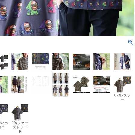
07/レスラ
ー
ovem
10/ファー
elf
ストフー
ド