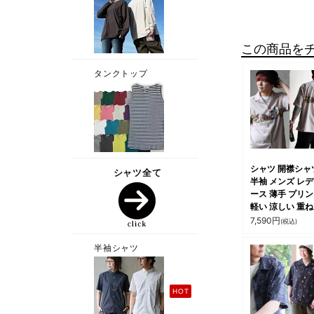
この商品を
シャツ 開襟シャ
半袖 メンズ レ
ース 薄手 プリ
軽い 涼しい 重
大きいサイズ 体
7,590
円
(税込)
バー カジュアル
パティ