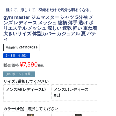
軽くて、涼しくて、羽織るだけで気分も明るくなる。
gym master ジムマスター シャツ 5分袖 メ
ンズ レディース メッシュ 総柄 薄手 透け ポ
リエステル メッシュ 涼しい 速乾 軽い 重ね着
大きいサイズ 体型カバー カジュアル 夏 パテ
ィ
商品番号
r241107029
2～3日でお届け
¥
7,590
販売価格
税込
[
69
ポイント進呈 ]
サイズ
選択してください
メンズM(レディースL)
メンズL(レディース
XL)
カラー(4色)
選択してください