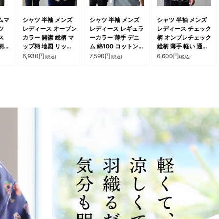
ジムマ
シャツ 半袖 メンズ
シャツ 半袖 メンズ
シャツ 半袖 メンズ
ツ
レディース オープン
レディース レギュラ
レディース チェック
ス
カラー 開襟 総柄 マ
ーカラー 薄手 デニ
柄 オンブレチェック
柄
ップ柄 地図 リップ
ム 綿100 コットン
総柄 薄手 軽い 通気
シャ
ストップ 薄手 重ね
ヒッコリー 刺繍 ク
性 涼しい 重ね着 ゆ
6,930
円
7,590
円
6,600
円
(税込)
(税込)
(税込)
汗速
着 軽い ゆったり 大
リームソーダ カジュ
ったり 大きいサイズ
 キ
きいサイズ カジュア
アル アメカジ 夏 重
カジュアル 夏 パテ
ル 夏 パティ
ね着 パティ
ィ