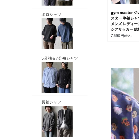
gym master 
スター 半袖シャ
メンズ レディー
シアサッカー 総
オープンカラー
7,590
円
(税込)
ツ 軽量 速乾 吸
乾 ワークシャツ
ャンプ