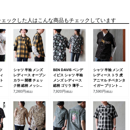
チェックした人はこんな商品もチェックしています
ツ
シャツ 半袖 メンズ
BEN DAVIS ベンデ
シャツ 半袖 メンズ
ディ
レディース オープン
イビス シャツ 半袖
レディース トラ 虎
ント
カラー 開襟 チェッ
メンズ レディース
アニマル チベタンタ
ね着
ク柄 総柄 メッシュ
総柄 ゴリラ 薄手 通
イガー プリント 薄
型カ
薄手 通気性 軽い 涼
気性 軽い 涼しい シ
手 軽い 重ね着 ゆっ
7,260
円
7,920
円
7,590
円
(税込)
(税込)
(税込)
 夏
しい 重ね着 大判 チ
アー 重ね着 羽織り
たり 大きいサイズ
ェック 大きいサイズ
大きいサイズ カジュ
カジュアル パティ
カジュアル パティ
アル 夏 パティ