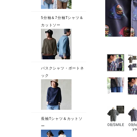
08/SMILE
09/l
ys