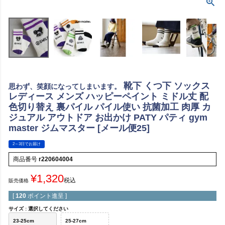
靴下 くつ下 ソックス
思わず、笑顔になってしまいます。
レディース メンズ ハッピーペイント ミドル丈 配
色切り替え 裏パイル パイル使い 抗菌加工 肉厚 カ
ジュアル アウトドア お出かけ PATY パティ gym
master ジムマスター [メール便25]
2～3日でお届け
商品番号
r220604004
¥
1,320
税込
販売価格
[
120
ポイント進呈 ]
サイズ
選択してください
23-25cm
25-27cm