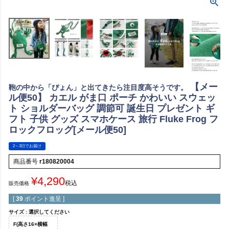
【メー
鞄の中から「ぴょん」と出てきたら注目度高そうです。
ル便50】 カエル がま口 ポーチ かわいい スウェッ
ト ショルダーバッグ 調節可 誕生日 プレゼント ギ
フト 子供 グッズ スマホケース 旅行 Fluke Frog フ
ロックフロッグ[メール便50]
2～3日でお届け
商品番号
r180820004
¥
4,290
税込
販売価格
[
39
ポイント進呈 ]
サイズ
選択してください
F(高さ16×横幅