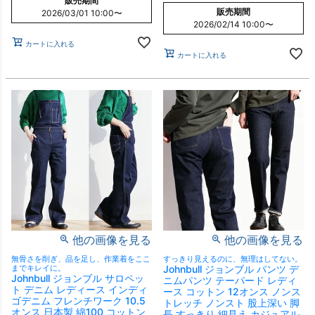
販売期間
販売期間
2026/03/01 10:00
〜
2026/02/14 10:00
〜
カートに入れる
カートに入れる
他の画像を見る
他の画像を見る
無骨さを削ぎ、品を足し、作業着をここ
すっきり見えるのに、無理はしてない。
までキレイに。
Johnbull ジョンブル パンツ デ
Johnbull ジョンブル サロペッ
ニムパンツ テーパード レディ
ト デニム レディース インディ
ース コットン 12オンス ノンス
ゴデニム フレンチワーク 10.5
トレッチ ノンスト 股上深い 脚
オンス 日本製 綿100 コットン
長 すっきり 細見え カジュアル