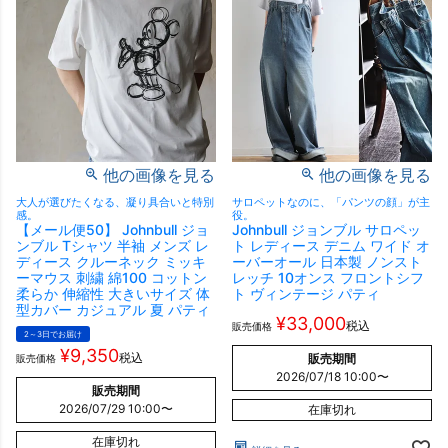
他の画像を見る
他の画像を見る
大人が選びたくなる、凝り具合いと特別
サロペットなのに、「パンツの顔」が主
感。
役。
【メール便50】 Johnbull ジョ
Johnbull ジョンブル サロペッ
ンブル Tシャツ 半袖 メンズ レ
ト レディース デニム ワイド オ
ディース クルーネック ミッキ
ーバーオール 日本製 ノンスト
ーマウス 刺繍 綿100 コットン
レッチ 10オンス フロントシフ
柔らか 伸縮性 大きいサイズ 体
ト ヴィンテージ パティ
型カバー カジュアル 夏 パティ
¥
33,000
税込
販売価格
2～3日でお届け
¥
9,350
税込
販売期間
販売価格
2026/07/18 10:00
〜
販売期間
2026/07/29 10:00
〜
在庫切れ
在庫切れ