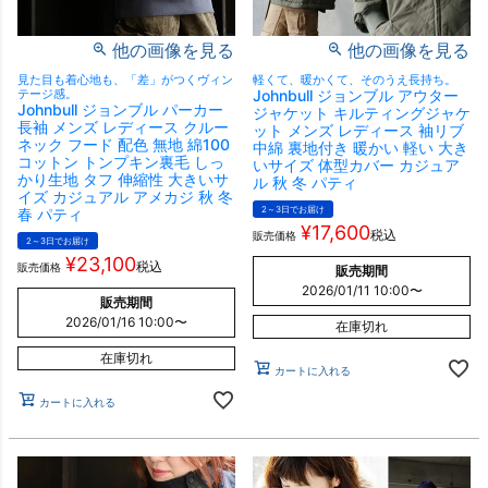
他の画像を見る
他の画像を見る
見た目も着心地も、「差」がつくヴィン
軽くて、暖かくて、そのうえ長持ち。
テージ感。
Johnbull ジョンブル アウター
Johnbull ジョンブル パーカー
ジャケット キルティングジャケ
長袖 メンズ レディース クルー
ット メンズ レディース 袖リブ
ネック フード 配色 無地 綿100
中綿 裏地付き 暖かい 軽い 大き
コットン トンプキン裏毛 しっ
いサイズ 体型カバー カジュア
かり生地 タフ 伸縮性 大きいサ
ル 秋 冬 パティ
イズ カジュアル アメカジ 秋 冬
2～3日でお届け
春 パティ
¥
17,600
税込
販売価格
2～3日でお届け
¥
23,100
税込
販売価格
販売期間
2026/01/11 10:00
〜
販売期間
2026/01/16 10:00
〜
在庫切れ
在庫切れ
カートに入れる
カートに入れる