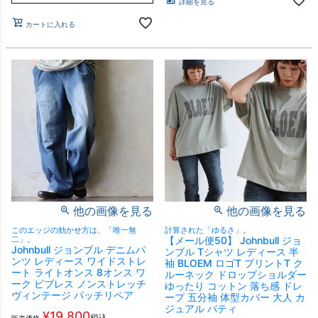
詳細を見る
カートに入れる
他の画像を見る
他の画像を見る
このエッジの効かせ方は、「唯一無
計算された「ゆるさ」。
二」。
【メール便50】 Johnbull ジョ
Johnbull ジョンブル デニムパ
ンブル Tシャツ レディース 半
ンツ レディース ワイドストレ
袖 BLOEM ロゴT プリントT ク
ート ライトオンス 8オンス ワ
ルーネック ドロップショルダー
ーク ビブレス ノンストレッチ
ゆったり コットン 落ち感 ドレ
ヴィンテージ パッチリペア
ープ 五分袖 体型カバー 大人 カ
ジュアル パティ
¥
19,800
税込