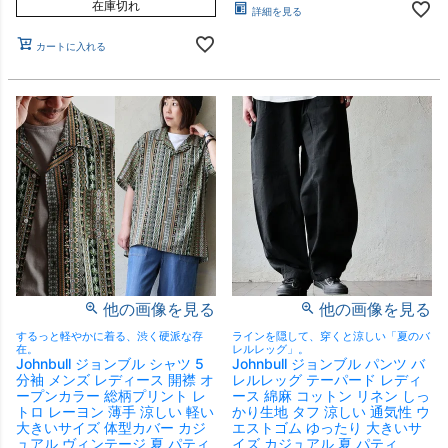
在庫切れ
詳細を見る
カートに入れる
他の画像を見る
他の画像を見る
するっと軽やかに着る、渋く硬派な存
ラインを隠して、穿くと涼しい「夏のバ
在。
レルレッグ」。
Johnbull ジョンブル シャツ 5
Johnbull ジョンブル パンツ バ
分袖 メンズ レディース 開襟 オ
レルレッグ テーパード レディ
ープンカラー 総柄プリント レ
ース 綿麻 コットン リネン しっ
トロ レーヨン 薄手 涼しい 軽い
かり生地 タフ 涼しい 通気性 ウ
大きいサイズ 体型カバー カジ
エストゴム ゆったり 大きいサ
ュアル ヴィンテージ 夏 パティ
イズ カジュアル 夏 パティ