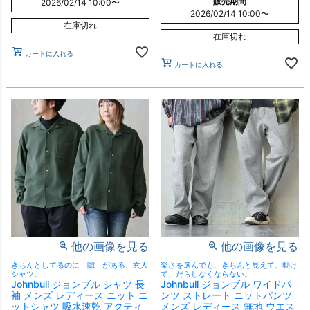
販売期間
2026/02/14 10:00
〜
2026/02/14 10:00
〜
在庫切れ
在庫切れ
カートに入れる
カートに入れる
他の画像を見る
他の画像を見る
きちんとしてるのに「隙」がある、玄人
楽さを選んでも、きちんと見えて、動け
シャツ。
て、だらしなくならない。
Johnbull ジョンブル シャツ 長
Johnbull ジョンブル ワイドパ
袖 メンズ レディース ニット ニ
ンツ ストレート ニットパンツ
ットシャツ 吸水速乾 アクティ
メンズ レディース 無地 ウエス