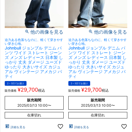
他の画像を見る
他の画像を見る
迫力ある色落ちなのに、軽くて穿きやす
迫力ある色落ちなのに、軽くて穿きやす
い穿き心地。
い穿き心地。
Johnbull ジョンブル デニム パ
Johnbull ジョンブル デニム パ
ンツ ワイド ストレート ジーン
ンツ ワイド ストレート ジーン
ズ メンズ レディース 日本製 し
ズ メンズ レディース 日本製 し
っかり 丈夫 ダメージ ユーズド
っかり 丈夫 ダメージ ユーズド
ゆったり 大きいサイズ カジュ
ゆったり 大きいサイズ カジュ
アル ヴィンテージ アメカジ パ
アル ヴィンテージ アメカジ パ
ティ
ティ
2～3日でお届け
2～3日でお届け
¥
29,700
¥
29,700
税込
税込
販売価格
販売価格
販売期間
販売期間
2025/03/13 10:00
〜
2025/03/13 10:00
〜
在庫切れ
在庫切れ
詳細を見る
詳細を見る