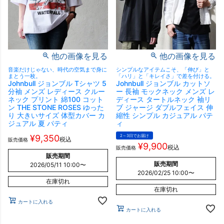
他の画像を見る
他の画像を見る
音楽だけじゃない、時代の空気まで身に
シンプルなアイテムこそ、「伸び」と
まとう一枚。
「ハリ」と「キレイさ」で差を付ける。
Johnbull ジョンブル Tシャツ 5
Johnbull ジョンブル カットソ
分袖 メンズ レディース クルー
ー 長袖 モックネック メンズ レ
ネック プリント 綿100 コット
ディース タートルネック 袖リ
ン THE STONE ROSES ゆった
ブ ジャージ ダブルフェイス 伸
り 大きいサイズ 体型カバー カ
縮性 シンプル カジュアル パテ
ジュアル 夏 パティ
ィ
¥
9,350
2～3日でお届け
税込
販売価格
¥
9,900
税込
販売価格
販売期間
販売期間
2026/05/11 10:00
〜
2026/02/25 10:00
〜
在庫切れ
在庫切れ
カートに入れる
カートに入れる