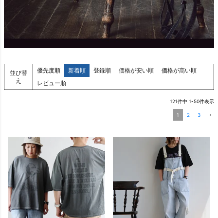
優先度順
新着順
登録順
価格が安い順
価格が高い順
並び替
え
レビュー順
121
件中
1
-
50
件表示
1
2
3