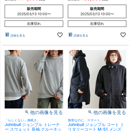
販売期間
販売期間
2025/03/13 10:00
〜
2025/03/13 10:00
〜
在庫切れ
在庫切れ
詳細を見る
詳細を見る
他の画像を見る
他の画像を見る
「らしくない」身軽さ。
無骨なのに、スマート。
Johnbull ジョンブル トレーナ
Johnbull ジョンブル コート ミ
ー スウェット 長袖 クルーネッ
リタリーコート M-51 メンズ