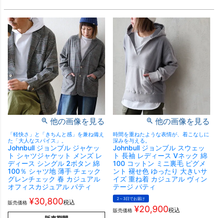
他の画像を見る
他の画像を見る
「軽快さ」と「きちんと感」を兼ね備え
時間を重ねたような表情が、着こなしに
た「大人なスパイス」。
深みを与える。
Johnbull ジョンブル ジャケッ
Johnbull ジョンブル スウェッ
ト シャツジャケット メンズ レ
ト 長袖 レディース Vネック 綿
ディース シングル 2ボタン 綿
100 コットン ミニ裏毛 ピグメ
100％ シャツ地 薄手 チェック
ント 褪せ色 ゆったり 大きいサ
グレンチェック 春 カジュアル
イズ 重ね着 カジュアル ヴィン
オフィスカジュアル パティ
テージ パティ
¥
30,800
2～3日でお届け
税込
販売価格
¥
20,900
税込
販売価格