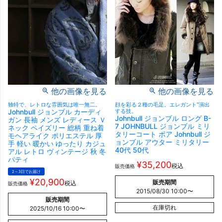
他の画像を見る
他の画像を見る
独特で、レトロな雰囲気は唯一無二。
顔を彩る２種の毛足。エレガント”演出
Johnbull ジョンブル カーディ
する技。
Johnbull ジョンブル ロング B-
ガン 長袖 メンズ レディース Ｖ
7 JOHNBULL ジョンブル ミリ
ネック ペイズリー 総柄 重ね着
タリーコート ボア Johnbull ジ
モヘアライク ポリエステル 厚
ョンブル アウター ミリタリー
手 軽い 暖かい ゆったり カジュ
40代 50代
アル レトロ ヴィンテージ 秋 冬
パティ
¥
35,200
税込
販売価格
2～3日でお届け
¥
20,900
販売期間
税込
販売価格
2015/08/30 10:00
〜
販売期間
在庫切れ
2025/10/16 10:00
〜