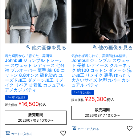
他の画像を見る
他の画像を見る
着た瞬間から「育てた」雰囲気。
気負わず着られて、雰囲気は本格派。
Johnbull ジョンブル トレーナ
Johnbull ジョンブル スウェッ
ー スウェット レディース 七分
ト 長袖 レディース クルーネッ
袖 プルオーバー 薄手 綿100 コ
ク 綿100 コットン ダメージ 洗
ットン 8.8オンス 硫化染め ユ
い加工 リメイク 裏毛 ゆったり
ーズド加工 ダメージ加工 リメ
大きいサイズ 体型カバー カジ
イク リペア 古着風 カジュアル
ュアル パティ
アメカジ パティ
2～3日でお届け
2～3日でお届け
¥
25,300
税込
販売価格
¥
16,500
税込
販売価格
販売期間
販売期間
2026/03/17 10:00
〜
2026/07/03 10:00
〜
カートに入れる
カートに入れる