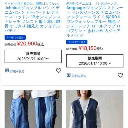
すっきり見えるのに、無理はしてない。
差が付くデニムは、ドレスジーンズ。
Johnbull ジョンブル パンツ デ
Antgauge ジョンブル ストレー
ニムパンツ テーパード レディ
ト ドレスジーンズ デニムパン
ース コットン 12オンス ノンス
ツ レディース ワイド 綿100％
トレッチ ノンスト 股上深い 脚
ワンウォッシュブルー 無地 ノ
長 すっきり 細見え カジュアル
ンストレッチ ロールアップ ロ
パティ
ゴプリント きれいめ カジュア
ル パティ
2～3日でお届け
¥
20,900
2～3日でお届け
税込
販売価格
¥
18,150
税込
販売価格
販売期間
販売期間
2026/01/21 10:00
〜
2026/01/17 10:00
〜
詳細を見る
詳細を見る