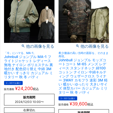
他の画像を見る
他の画像を見る
「今」にハマる、MA-1。
希少価値の高い当時の面影を、そのまま
Johnbull ジョンブル MA-1 フ
再現。
Johnbull ジョンブル モッズコ
ライトジャケット レディース
ートコート M-65 メンズ レデ
無地 ナイロン ポリエステル 裏
ィース スタンドネック 綿100
地付き 配色切り替え 中綿 3M
コットン ナイロン 中綿キルテ
暖かい すっきり カジュアル ミ
ィング ウェザークロス ライナ
リタリー 秋 冬 パティ
ー 3WAY カモフラ 迷彩 3M 軽
2～3日でお届け
い 暖かい ゆったり 大きいサイ
¥
24,200
ズ 体型カバー カジュアル ミリ
税込
販売価格
タリー 秋 冬 パティ
販売期間
2～3日でお届け
2024/12/03 10:00
〜
¥
39,600
税込
販売価格
在庫切れ
販売期間