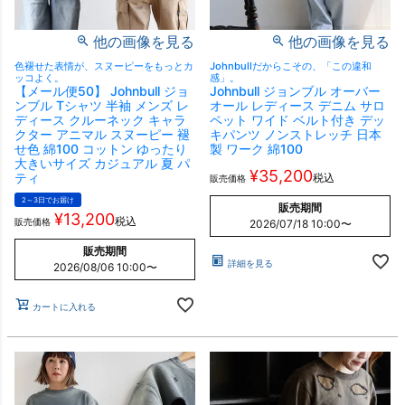
他の画像を見る
他の画像を見る
色褪せた表情が、スヌーピーをもっとカ
Johnbullだからこその、「この違和
ッコよく。
感」。
【メール便50】 Johnbull ジョ
Johnbull ジョンブル オーバー
ンブル Tシャツ 半袖 メンズ レ
オール レディース デニム サロ
ディース クルーネック キャラ
ペット ワイド ベルト付き デッ
クター アニマル スヌーピー 褪
キパンツ ノンストレッチ 日本
せ色 綿100 コットン ゆったり
製 ワーク 綿100
大きいサイズ カジュアル 夏 パ
¥
35,200
ティ
税込
販売価格
2～3日でお届け
販売期間
¥
13,200
税込
販売価格
2026/07/18 10:00
〜
販売期間
詳細を見る
2026/08/06 10:00
〜
カートに入れる