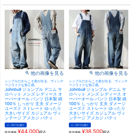
他の画像を見る
他の画像を見る
シンプルだからこそ差が出る、ヴィンテ
シンプルだからこそ差が出る、ヴィンテ
ージライクな加工感。
ージライクな加工感。
Johnbull ジョンブル デニム サ
Johnbull ジョンブル デニム サ
ロペット メンズ レディース オ
ロペット メンズ レディース オ
ーバーオール パンツ 日本製 綿
ーバーオール パンツ 日本製 綿
100％ しっかり 丈夫 ダメージ
100％ しっかり 丈夫 ダメージ
ユーズド ストレート ゆったり
ユーズド ストレート ゆったり
大きいサイズ カジュアル ヴィ
大きいサイズ カジュアル ヴィ
ンテージ アメカジ パティ
ンテージ アメカジ パティ
2～3日でお届け
2～3日でお届け
¥
44,000
¥
38,500
税込
税込
販売価格
販売価格