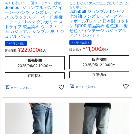
渋くも涼しい、「夏スラックス」感覚。
ここまで渋く大人に仕上げたモノは、か
Johnbull ジョンブル パンツ イ
なり珍しい。
Johnbull ジョンブル Tシャツ
ージーパンツ メンズ レディー
七分袖 メンズ レディース ベー
ス スラックス テーパード 綿麻
スボールTシャツ 日本製 コット
コットン リネン ダンガリー ス
ン 綿100 製品染め 退色加工 褪
トライプ 製品染め ウエスト ゴ
せ色 ヴィンテージ カジュアル
ム カジュアル シンプル 夏 カジ
アメカジ パティ
ュアル パティ
2～3日でお届け
2～3日でお届け
¥
11,000
¥
22,000
税込
販売価格
税込
販売価格
販売期間
販売期間
2025/05/12 10:00
〜
2025/06/02 10:00
〜
在庫切れ
在庫切れ
カートに入れる
カートに入れる