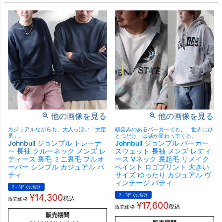
他の画像を見る
他の画像を見る
カジュアルながらも、大人っぽい「大定
馴染みのあるパーカーでも、「世界にひ
番」。
とつだけ」は話が変わってくる。
Johnbull ジョンブル トレーナ
Johnbull ジョンブル パーカー
ー 長袖 クルーネック メンズ レ
スウェット 長袖 メンズ レディ
ディース 裏毛 ミニ裏毛 プルオ
ース Vネック 裏起毛 リメイク
ーバー シンプル カジュアル パ
ペイント ロゴプリント 大きい
ティ
サイズ ゆったり カジュアル ヴ
ィンテージ パティ
2～3日でお届け
¥
14,300
2～3日でお届け
税込
販売価格
¥
17,600
税込
販売価格
販売期間