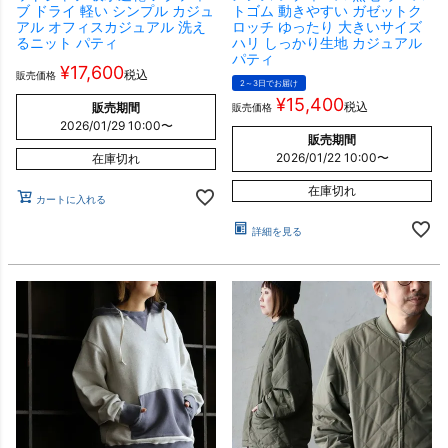
ブ ドライ 軽い シンプル カジュ
トゴム 動きやすい ガゼットク
アル オフィスカジュアル 洗え
ロッチ ゆったり 大きいサイズ
るニット パティ
ハリ しっかり生地 カジュアル
パティ
¥
17,600
税込
販売価格
2～3日でお届け
¥
15,400
税込
販売期間
販売価格
2026/01/29 10:00
〜
販売期間
2026/01/22 10:00
〜
在庫切れ
在庫切れ
カートに入れる
詳細を見る