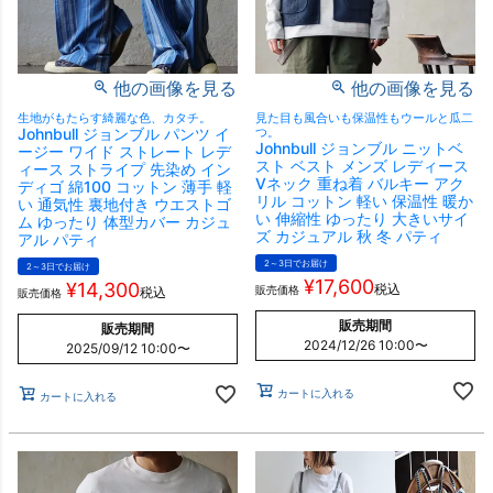
他の画像を見る
他の画像を見る
生地がもたらす綺麗な色、カタチ。
見た目も風合いも保温性もウールと瓜二
Johnbull ジョンブル パンツ イ
つ。
Johnbull ジョンブル ニットベ
ージー ワイド ストレート レデ
スト ベスト メンズ レディース
ィース ストライプ 先染め イン
Vネック 重ね着 バルキー アク
ディゴ 綿100 コットン 薄手 軽
リル コットン 軽い 保温性 暖か
い 通気性 裏地付き ウエストゴ
い 伸縮性 ゆったり 大きいサイ
ム ゆったり 体型カバー カジュ
ズ カジュアル 秋 冬 パティ
アル パティ
2～3日でお届け
2～3日でお届け
¥
17,600
¥
14,300
税込
販売価格
税込
販売価格
販売期間
販売期間
2024/12/26 10:00
〜
2025/09/12 10:00
〜
カートに入れる
カートに入れる