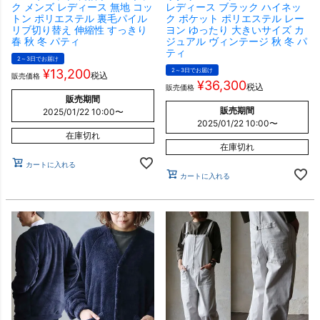
ク メンズ レディース 無地 コッ
レディース ブラック ハイネッ
トン ポリエステル 裏毛パイル
ク ポケット ポリエステル レー
リブ切り替え 伸縮性 すっきり
ヨン ゆったり 大きいサイズ カ
春 秋 冬 パティ
ジュアル ヴィンテージ 秋 冬 パ
ティ
2～3日でお届け
¥
13,200
2～3日でお届け
税込
販売価格
¥
36,300
税込
販売価格
販売期間
販売期間
2025/01/22 10:00
〜
2025/01/22 10:00
〜
在庫切れ
在庫切れ
カートに入れる
カートに入れる