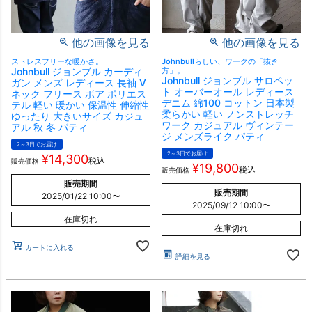
他の画像を見る
他の画像を見る
ストレスフリーな暖かさ。
Johnbullらしい、ワークの「抜き
Johnbull ジョンブル カーディ
方」。
Johnbull ジョンブル サロペッ
ガン メンズ レディース 長袖 V
ト オーバーオール レディース
ネック フリース ボア ポリエス
デニム 綿100 コットン 日本製
テル 軽い 暖かい 保温性 伸縮性
柔らかい 軽い ノンストレッチ
ゆったり 大きいサイズ カジュ
ワーク カジュアル ヴィンテー
アル 秋 冬 パティ
ジ メンズライク パティ
2～3日でお届け
2～3日でお届け
¥
14,300
税込
販売価格
¥
19,800
税込
販売価格
販売期間
販売期間
2025/01/22 10:00
〜
2025/09/12 10:00
〜
在庫切れ
在庫切れ
カートに入れる
詳細を見る