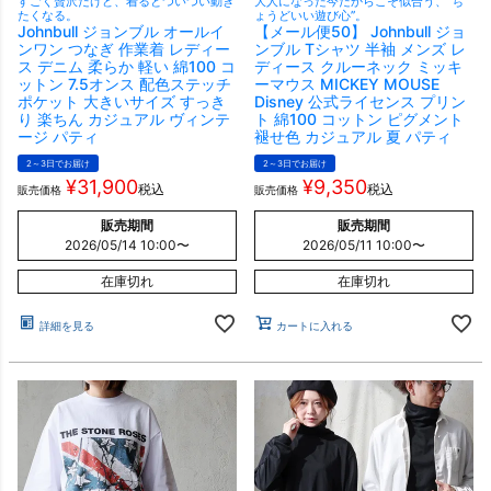
すごく贅沢だけど、着るとついつい動き
大人になった今だからこそ似合う、“ち
たくなる。
ょうどいい遊び心”。
Johnbull ジョンブル オールイ
【メール便50】 Johnbull ジョ
ンワン つなぎ 作業着 レディー
ンブル Tシャツ 半袖 メンズ レ
ス デニム 柔らか 軽い 綿100 コ
ディース クルーネック ミッキ
ットン 7.5オンス 配色ステッチ
ーマウス MICKEY MOUSE
ポケット 大きいサイズ すっき
Disney 公式ライセンス プリン
り 楽ちん カジュアル ヴィンテ
ト 綿100 コットン ピグメント
ージ パティ
褪せ色 カジュアル 夏 パティ
2～3日でお届け
2～3日でお届け
¥
31,900
¥
9,350
税込
税込
販売価格
販売価格
販売期間
販売期間
2026/05/14 10:00
〜
2026/05/11 10:00
〜
在庫切れ
在庫切れ
詳細を見る
カートに入れる