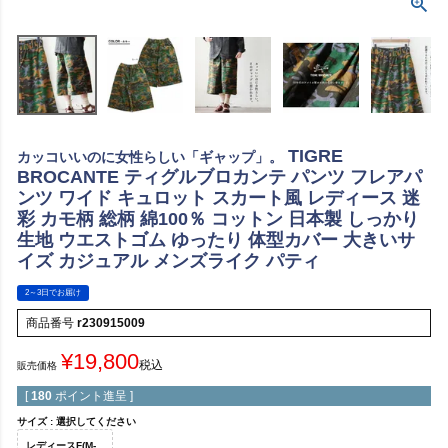
TIGRE
カッコいいのに女性らしい「ギャップ」。
BROCANTE ティグルブロカンテ パンツ フレアパ
ンツ ワイド キュロット スカート風 レディース 迷
彩 カモ柄 総柄 綿100％ コットン 日本製 しっかり
生地 ウエストゴム ゆったり 体型カバー 大きいサ
イズ カジュアル メンズライク パティ
2～3日でお届け
商品番号
r230915009
¥
19,800
税込
販売価格
[
180
ポイント進呈 ]
サイズ
選択してください
レディースF(M-