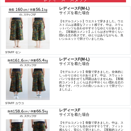
レディースF(M-L)
サイズを着た場合
【モデルコメント】ウエストで穿きました。ウエ
ストゴムは適度なフィット感です。中は、スウェ
ットパンツも合わせやすそうなゆとりがありまし
た。【客観的コメント】ふくらはぎが半分くらい
隠れる丈の長さです。ゆとりはありながらも、良
いシルエットで穿けていましたね。
STAFF セン
レディースF(M-L)
サイズを着た場合
【モデルコメント】骨盤で穿きました。全体的に
しっかりとゆとりがあります。中は、スウェット
パンツを合わせても問題はありませんね。【客観
的コメント】ふくらはぎが半分くらい隠れる丈の
長さです。バランスの良いシルエットで穿けてい
ましたよ。
STAFF ユウコ
レディースF
サイズを着た場合
【モデルコメント】骨盤で穿きました。中は、ス
ウェットパンツも合わせやすそうです。フィット
感もなく、安心して穿けました。【客観的コメン