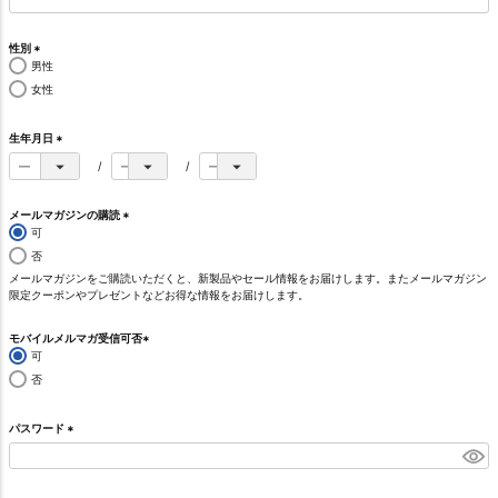
必
須
)
性別
男性
(
必
女性
須
)
生年月日
(
必
須
)
メールマガジンの購読
可
(
必
否
須
メールマガジンをご購読いただくと、新製品やセール情報をお届けします。またメールマガジン
)
限定クーポンやプレゼントなどお得な情報をお届けします。
モバイルメルマガ受信可否
可
(
必
否
須
)
パスワード
(
必
須