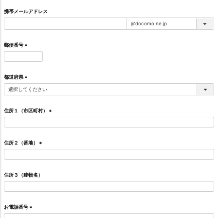
須
)
携帯メールアドレス
郵便番号
(
必
須
)
都道府県
(
必
須
)
住所１（市区町村）
(
必
須
)
住所２（番地）
(
必
須
)
住所３（建物名）
お電話番号
(