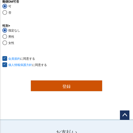
)
郵便DM可否
可
否
性別
指定なし
(
必
男性
須
女性
)
会員規約
に同意する
個人情報保護方針
に同意する
登録
ページ
トップ
お支払い
へ