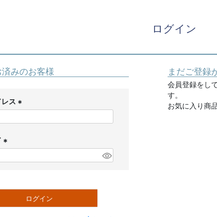
ログイン
お済みのお客様
まだご登録
会員登録をし
す。
ドレス
お気に入り商
(
必
須
ド
)
(
必
須
)
ログイン