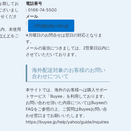
へ
を期してお
電話番号
ございまし
0166-74-5500
らせくださ
メール
info@paty-net.jp
以内、未使用
※月曜日のお問合せは翌日の対応となりま
ガイド
をご
す。
メールの返信につきましては、2営業日以内に
させていただいております。
海外配送対象のお客様のお問い
合わせについて
本サイトでは、海外のお客様へは購入サポー
トサービス「Buyee」を利用しております。
お問い合わせ頂いた内容についてはBuyeeの
FAQをご参照の上、ご質問はBuyeeお問い合
わせ窓口までお願いいたします。
https://buyee.jp/help/yahoo/guide/inquiries