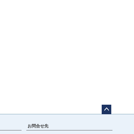
ペー
ジト
お問合せ先
ップ