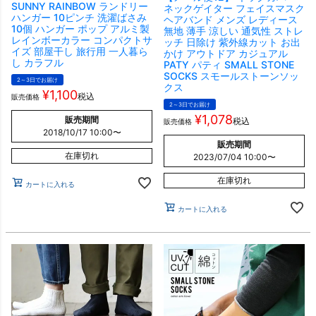
SUNNY RAINBOW ランドリー
ネックゲイター フェイスマスク
ハンガー 10ピンチ 洗濯ばさみ
ヘアバンド メンズ レディース
10個 ハンガー ポップ アルミ製
無地 薄手 涼しい 通気性 ストレ
レインボーカラー コンパクトサ
ッチ 日除け 紫外線カット お出
イズ 部屋干し 旅行用 一人暮ら
かけ アウトドア カジュアル
し カラフル
PATY パティ SMALL STONE
SOCKS スモールストーンソッ
2～3日でお届け
クス
¥
1,100
税込
販売価格
2～3日でお届け
¥
1,078
販売期間
税込
販売価格
2018/10/17 10:00
〜
販売期間
在庫切れ
2023/07/04 10:00
〜
在庫切れ
カートに入れる
カートに入れる