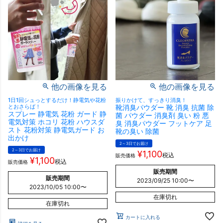
他の画像を見る
他の画像を見る
1日1回シュっとするだけ！静電気や花粉
振りかけて、すっきり消臭！
とおさらば！
靴消臭パウダー 靴 消臭 抗菌 除
スプレー 静電気 花粉 ガード 静
菌 パウダー 消臭剤 臭い 粉 悪
電気対策 ホコリ 花粉 ハウスダ
臭 消臭パウダー フットケア 足
スト 花粉対策 静電気ガード お
靴の臭い 除菌
出かけ
2～3日でお届け
2～3日でお届け
¥
1,100
税込
販売価格
¥
1,100
税込
販売価格
販売期間
販売期間
2023/09/25 10:00
〜
2023/10/05 10:00
〜
在庫切れ
在庫切れ
カートに入れる