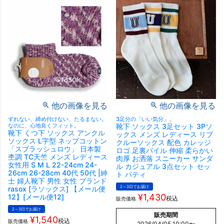
他の画像を見る
他の画像を見る
ずれない、締め付けない、たるまない。
3足分の「いい気分」。
なのに、心地良くフィット。
靴下 ソックス 3足セット 3Pソ
靴下 くつ下 ソックス アンクル
ックス メンズ レディース リブ
ソックス L字型 ネップコットン
クルーソックス 配色 カレッジ
「スプラッシュロウ」 日本製
ロゴ 足裏パイル 伸縮 柔らかい
杢調 TC天竺 メンズ レディース
肉厚 お洒落 スニーカー サンダ
女性用 S M L 22-24cm 24-
ル カジュアル 3点セット セッ
26cm 26-28cm 40代 50代 |紳
ト パティ
士 婦人靴下 男性 女性 ブランド
2～3日でお届け
rasox [ラソックス] 【メール便
¥
1,430
12】[メール便12]
税込
販売価格
2～3日でお届け
販売期間
¥
1,540
税込
販売価格
2026/04/05 10:00
〜