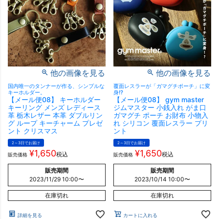
他の画像を見る
他の画像を見る
国内唯一のタンナーが作る、シンプルな
覆面レスラーが「ガマグチポーチ」に変
キーホルダー。
身!?
【メール便08】 キーホルダー
【メール便08】 gym master
キーリング メンズ レディース
ジムマスター 小銭入れ がま口
革 栃木レザー 本革 ダブルリン
ガマグチ ポーチ お財布 小物入
グ ループ キーチャーム プレゼ
れ シリコン 覆面レスラー プリ
ント クリスマス
ント
2～3日でお届け
2～3日でお届け
¥
1,650
¥
1,650
税込
税込
販売価格
販売価格
販売期間
販売期間
2023/11/29 10:00
〜
2023/10/14 10:00
〜
在庫切れ
在庫切れ
詳細を見る
カートに入れる