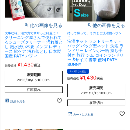
他の画像を見る
他の画像を見る
大事な靴、泡の力でササっと綺麗に！
持って帰って、そのまま洗濯機へポン
クリーニング屋さんで使われて
っ！
洗濯ネット ランドリーネット
るシューズクリーナー 汚れ落と
バッグ バッグ型ネット 洗濯 ラ
し 泡水洗い不要 メンズ レディ
ンドリー レインボー柄 持ち手
ース 靴ケア 汚れ落とし 日本製
付き 旅行 ジム コインランドリ
国産 PATY パティ
ー Sサイズ 携帯 便利 PATY
¥
1,430
SUNNY
税込
販売価格
2～3日でお届け
販売期間
¥
1,430
税込
販売価格
2023/08/05 10:00
〜
販売期間
在庫切れ
2021/11/15 10:00
〜
詳細を見る
在庫切れ
カートに入れる