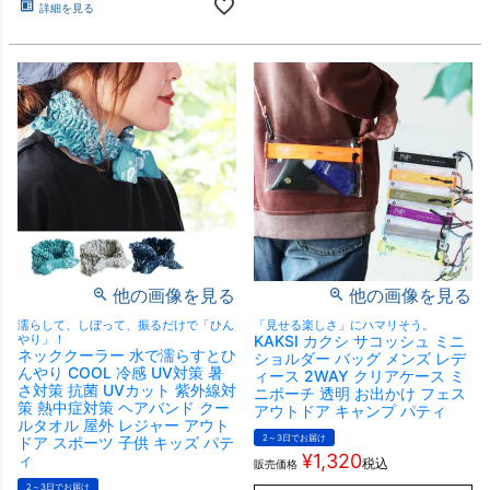
詳細を見る
他の画像を見る
他の画像を見る
濡らして、しぼって、振るだけで「ひん
「見せる楽しさ」にハマリそう。
やり」！
KAKSI カクシ サコッシュ ミニ
ネッククーラー 水で濡らすとひ
ショルダー バッグ メンズ レデ
んやり COOL 冷感 UV対策 暑
ィース 2WAY クリアケース ミ
さ対策 抗菌 UVカット 紫外線対
ニポーチ 透明 お出かけ フェス
策 熱中症対策 ヘアバンド クー
アウトドア キャンプ パティ
ルタオル 屋外 レジャー アウト
2～3日でお届け
ドア スポーツ 子供 キッズ パテ
¥
1,320
ィ
税込
販売価格
2～3日でお届け