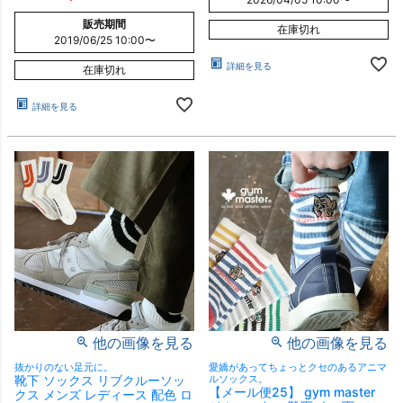
販売期間
在庫切れ
2019/06/25 10:00
〜
詳細を見る
在庫切れ
詳細を見る
他の画像を見る
他の画像を見る
抜かりのない足元に。
愛嬌があってちょっとクセのあるアニマ
靴下 ソックス リブクルーソッ
ルソックス。
【メール便25】 gym master
クス メンズ レディース 配色 ロ