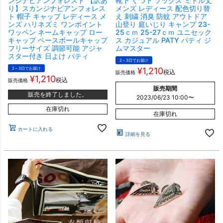
ンジナビアンフォレスト 【訳あ
靴下 くつ下 ソックス ミドル丈
り】スカンジナビアンフォレス
メンズ レディース 配色切り替
ト 帽子 キャップ レディース メ
え 刺繍 消臭 防蚊 アウトドア
ンズ ハリネズミ ワンポイント
山登り 庭いじり キャンプ 23-
ワッペン ネームキャップ ロー
25ｃｍ 25-27ｃｍ ユニセック
キャップ ベースボールキャップ
ス カジュアル PATY パティ ジ
フリーサイズ 調節可能 アジャ
ムマスター
スター付き 日よけ パティ
2～3日でお届け
2～3日でお届け
¥
1,210
税込
販売価格
¥
1,210
税込
販売価格
販売期間
販売を終了しました。
2023/06/23 10:00
〜
在庫切れ
在庫切れ
カートに入れる
詳細を見る