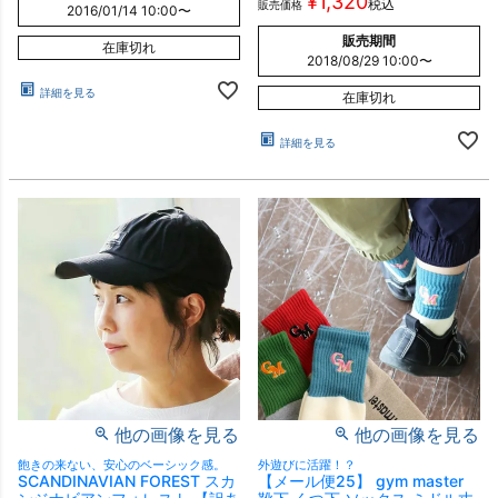
¥
1,320
税込
販売価格
2016/01/14 10:00
〜
販売期間
在庫切れ
2018/08/29 10:00
〜
詳細を見る
在庫切れ
詳細を見る
他の画像を見る
他の画像を見る
飽きの来ない、安心のベーシック感。
外遊びに活躍！？
SCANDINAVIAN FOREST スカ
【メール便25】 gym master