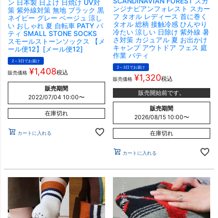
SCANDINAVIAN FOREST スカ
ン 日本製 日よけ 日焼け UV対
ンジナビアンフォレスト スカー
策 紫外線対策 無地 ブラック 黒
フ タオル レディース 首に巻く
ネイビー グレー ベージュ 涼し
タオル 総柄 接触冷感 ひんやり
い おしゃれ 夏 自転車 PATY パ
冷たい 涼しい 日除け 紫外線 暑
ティ SMALL STONE SOCKS
さ対策 カジュアル 夏 お出かけ
スモールストーンソックス 【メ
キャンプ アウトドア フェス 庭
ール便12】[メール便12]
作業 パティ
2～3日でお届け
2～3日でお届け
¥
1,408
税込
販売価格
¥
1,320
税込
販売価格
販売期間
販売開始前です。
2022/07/04 10:00
〜
販売期間
在庫切れ
2026/08/15 10:00
〜
在庫切れ
カートに入れる
カートに入れる