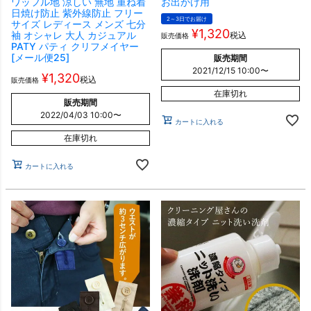
ワッフル地 涼しい 無地 重ね着
お出かけ用
日焼け防止 紫外線防止 フリー
2～3日でお届け
サイズ レディース メンズ 七分
¥
1,320
袖 オシャレ 大人 カジュアル
税込
販売価格
PATY パティ クリフメイヤー
[メール便25]
販売期間
2021/12/15 10:00
〜
¥
1,320
税込
販売価格
在庫切れ
販売期間
2022/04/03 10:00
〜
カートに入れる
在庫切れ
カートに入れる