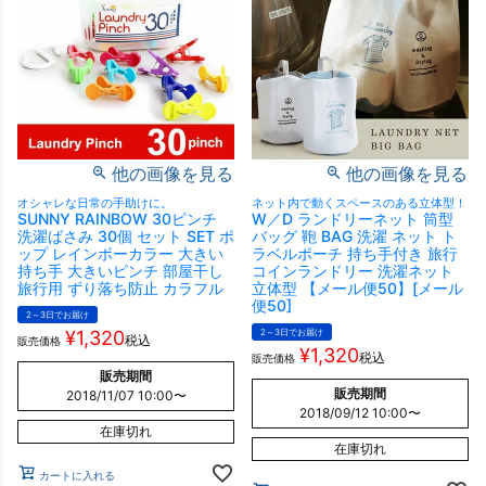
他の画像を見る
他の画像を見る
オシャレな日常の手助けに。
ネット内で動くスペースのある立体型！
SUNNY RAINBOW 30ピンチ
W／D ランドリーネット 筒型
洗濯ばさみ 30個 セット SET ポ
バッグ 鞄 BAG 洗濯 ネット ト
ップ レインボーカラー 大きい
ラベルポーチ 持ち手付き 旅行
持ち手 大きいピンチ 部屋干し
コインランドリー 洗濯ネット
旅行用 ずり落ち防止 カラフル
立体型 【メール便50】[メール
便50]
2～3日でお届け
¥
1,320
2～3日でお届け
税込
販売価格
¥
1,320
税込
販売価格
販売期間
販売期間
2018/11/07 10:00
〜
2018/09/12 10:00
〜
在庫切れ
在庫切れ
カートに入れる