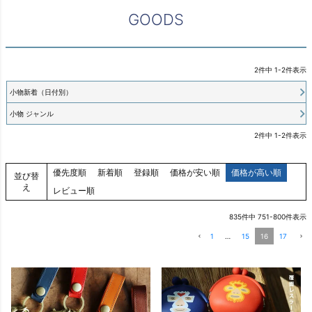
GOODS
2
件中
1
-
2
件表示
小物新着（日付別）
小物 ジャンル
2
件中
1
-
2
件表示
優先度順
新着順
登録順
価格が安い順
価格が高い順
並び替
え
レビュー順
835
件中
751
-
800
件表示
1
…
15
16
17