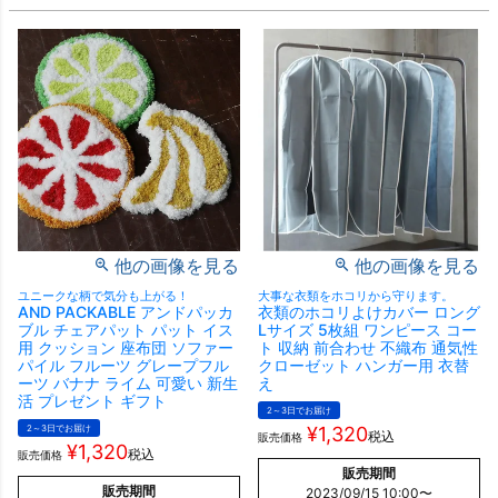
他の画像を見る
他の画像を見る
ユニークな柄で気分も上がる！
大事な衣類をホコリから守ります。
AND PACKABLE アンドパッカ
衣類のホコリよけカバー ロング
ブル チェアパット パット イス
Lサイズ 5枚組 ワンピース コー
用 クッション 座布団 ソファー
ト 収納 前合わせ 不織布 通気性
パイル フルーツ グレープフル
クローゼット ハンガー用 衣替
ーツ バナナ ライム 可愛い 新生
え
活 プレゼント ギフト
2～3日でお届け
2～3日でお届け
¥
1,320
税込
販売価格
¥
1,320
税込
販売価格
販売期間
販売期間
2023/09/15 10:00
〜