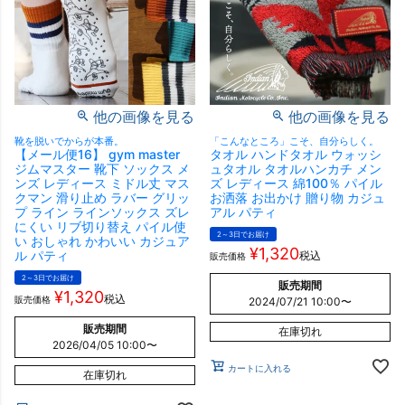
他の画像を見る
他の画像を見る
靴を脱いでからが本番。
「こんなところ」こそ、自分らしく。
【メール便16】 gym master
タオル ハンドタオル ウォッシ
ジムマスター 靴下 ソックス メ
ュタオル タオルハンカチ メン
ンズ レディース ミドル丈 マス
ズ レディース 綿100％ パイル
クマン 滑り止め ラバー グリッ
お洒落 お出かけ 贈り物 カジュ
プ ライン ラインソックス ズレ
アル パティ
にくい リブ切り替え パイル使
2～3日でお届け
い おしゃれ かわいい カジュア
¥
1,320
ル パティ
税込
販売価格
2～3日でお届け
販売期間
¥
1,320
税込
販売価格
2024/07/21 10:00
〜
販売期間
在庫切れ
2026/04/05 10:00
〜
カートに入れる
在庫切れ