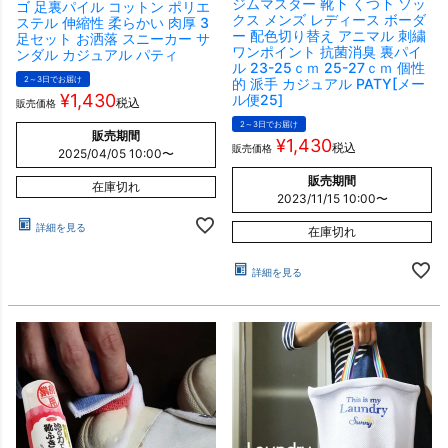
ジムマスター 靴下 くつ下 ソッ
ゴ 足裏パイル コットン ポリエ
クス メンズ レディース ボーダ
ステル 伸縮性 柔らかい 肉厚 3
ー 配色切り替え アニマル 刺繍
足セット お洒落 スニーカー サ
ワンポイント 抗菌消臭 裏パイ
ンダル カジュアル パティ
ル 23-25ｃｍ 25-27ｃｍ 個性
2～3日でお届け
的 派手 カジュアル PATY[メー
¥
1,430
ル便25]
税込
販売価格
2～3日でお届け
販売期間
¥
1,430
税込
販売価格
2025/04/05 10:00
〜
販売期間
在庫切れ
2023/11/15 10:00
〜
詳細を見る
在庫切れ
詳細を見る