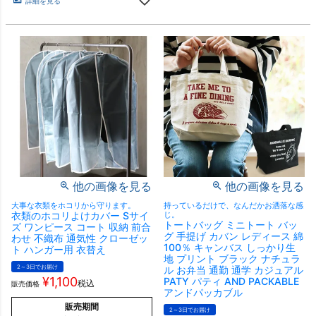
詳細を見る
他の画像を見る
他の画像を見る
大事な衣類をホコリから守ります。
持っているだけで、なんだかお洒落な感
衣類のホコリよけカバー Sサイ
じ。
トートバッグ ミニトート バッ
ズ ワンピース コート 収納 前合
グ 手提げ カバン レディース 綿
わせ 不織布 通気性 クローゼッ
100％ キャンバス しっかり生
ト ハンガー用 衣替え
地 プリント ブラック ナチュラ
2～3日でお届け
ル お弁当 通勤 通学 カジュアル
¥
1,100
PATY パティ AND PACKABLE
税込
販売価格
アンドパッカブル
販売期間
2～3日でお届け