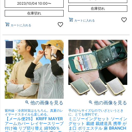
2023/10/04 10:00
〜
在庫切れ
在庫切れ
カートに入れる
カートに入れる
他の画像を見る
他の画像を見る
紫外線・冷房対策はもちろん。真夏のレ
手のひらサイズなのでいざというとき
イヤードスタイルも楽しめる。
に、とても便利です。
【メール便25】 KRIFF MAYER
ミニソーイングセット ソーイン
アームカバー レイヤースリーブ
グセット 裁縫 裁縫道具 携帯 が
付け袖 リブ切り替え 綿100％
ま口 ポリエステル 麻 BRANCH