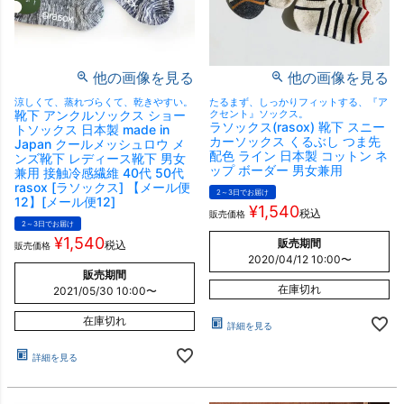
他の画像を見る
他の画像を見る
涼しくて、蒸れづらくて、乾きやすい。
たるまず、しっかりフィットする、『ア
靴下 アンクルソックス ショー
クセント』ソックス。
ラソックス(rasox) 靴下 スニー
トソックス 日本製 made in
カーソックス くるぶし つま先
Japan クールメッシュロウ メ
配色 ライン 日本製 コットン ネ
ンズ靴下 レディース靴下 男女
ップ ボーダー 男女兼用
兼用 接触冷感繊維 40代 50代
rasox [ラソックス] 【メール便
2～3日でお届け
12】[メール便12]
¥
1,540
税込
販売価格
2～3日でお届け
¥
1,540
販売期間
税込
販売価格
2020/04/12 10:00
〜
販売期間
在庫切れ
2021/05/30 10:00
〜
在庫切れ
詳細を見る
詳細を見る