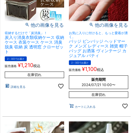
他の画像を見る
他の画像を見る
収納するだけで「炭消臭」！
お気に入りに付けると、もっと愛着が湧
炭入り消臭衣類収納ケース 収納
く。
バッジ ピンバッジ ヘッドマー
ケース 衣装ケース ケース 消臭
ク メンズ レディース 雑貨 帽子
脱臭 収納 炭 透明窓 クローゼッ
バッグ お洒落 ヴィンテージ カ
ト
ジュアル パティ
2～3日でお届け
2～3日でお届け
¥
1,210
税込
販売価格
¥
1,100
税込
販売価格
在庫切れ
販売期間
2024/07/21 10:00
〜
詳細を見る
在庫切れ
カートに入れる