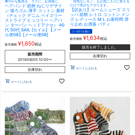
爽やかな配色を、ラクに。お洒落に。
「何気ないモノ」もお気に入りに変える
ヘアバンド 総柄 ねじりデザイ
だけで気分もアガります。
【訳あり】ルームシューズ スリ
ン 後ろゴム 薄手 コットン 素材
ッパ 総柄 レトロ コットン メン
（チェック デニム ペイズリー
ズ レディ―ス M L お家時間 滑
ストライプ ヒッコリー ヘアバ
り止め お洒落 パティ
ン ターバン ヘッドアクセ） 40
代 50代 SAIL [セイル] 【メー
2～3日でお届け
ル便08】[メール便08]
¥
1,634
税込
販売価格
¥
1,650
税込
販売価格
販売を終了しました。
販売期間
在庫切れ
2019/08/05 10:00
〜
カートに入れる
在庫切れ
カートに入れる