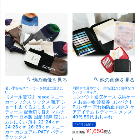
他の画像を見る
他の画像を見る
暑い季節もスニーカーを快適に履きた
両開きで見やすく、持ち運びに便利なコ
い。
ンパクトサイズ。
【メール便12】 rasox スニー
コンパクト通院ケース 収納ケー
カーソックス ソックス 靴下 シ
ス お薬手帳 診察券 コンパクト
ョート丈 くるぶし丈 メンズ レ
PUレザー 忘れ物防止 両開き ケ
ディース 配色切り替え マルチ
アアイテム レディース メンズ
カラー 日本製 国産 綿麻 涼しい
40代 50代 おしゃれ
ムレにくい 薄手 22-24ｃｍ
2～3日でお届け
24-26ｃｍ 26-28ｃｍ スニー
¥
1,650
カー カジュアル PATY パティ
税込
販売価格
ラソックス