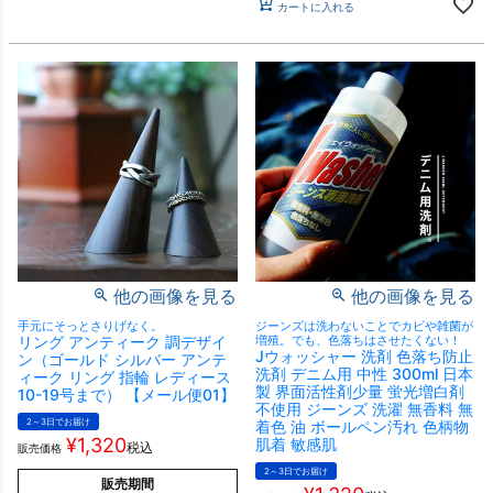
カートに入れる
他の画像を見る
他の画像を見る
手元にそっとさりげなく。
ジーンズは洗わないことでカビや雑菌が
リング アンティーク 調デザイ
増殖。でも、色落ちはさせたくない！
Jウォッシャー 洗剤 色落ち防止
ン（ゴールド シルバー アンテ
洗剤 デニム用 中性 300ml 日本
ィーク リング 指輪 レディース
製 界面活性剤少量 蛍光増白剤
10-19号まで） 【メール便01】
不使用 ジーンズ 洗濯 無香料 無
2～3日でお届け
着色 油 ボールペン汚れ 色柄物
¥
1,320
肌着 敏感肌
税込
販売価格
2～3日でお届け
販売期間