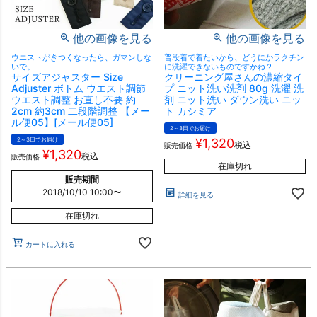
他の画像を見る
他の画像を見る
ウエストがきつくなったら、ガマンしな
普段着で着たいから、どうにかラクチン
いで。
に洗濯できないものですかね？
サイズアジャスター Size
クリーニング屋さんの濃縮タイ
Adjuster ボトム ウエスト調節
プ ニット洗い洗剤 80g 洗濯 洗
ウエスト調整 お直し不要 約
剤 ニット洗い ダウン洗い ニッ
2cm 約3cm 二段階調整 【メー
ト カシミア
ル便05】[メール便05]
2～3日でお届け
2～3日でお届け
¥
1,320
税込
販売価格
¥
1,320
税込
販売価格
在庫切れ
販売期間
2018/10/10 10:00
〜
詳細を見る
在庫切れ
カートに入れる