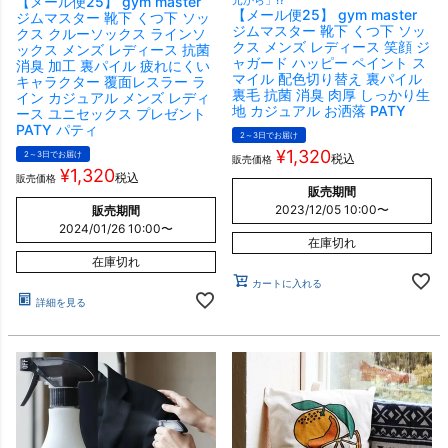
【メール便25】 gym master
元から」!?
【メール便25】 gym master
ジムマスター 靴下 くつ下 ソッ
ジムマスター 靴下 くつ下 ソッ
クス クルーソックス ラインソ
クス メンズ レディース 笑顔 ジ
ックス メンズ レディース 抗菌
ャガード ハッピー ペイント ス
消臭 加工 裏パイル 疲れにくい
マイル 配色切り替え 裏パイル
キャラクター 覆面レスラー ラ
裏毛 抗菌 消臭 肉厚 しっかり生
イン カジュアル メンズ レディ
地 カジュアル お洒落 PATY
ース ユニセックス プレゼント
PATY パティ
2～3日でお届け
¥
1,320
2～3日でお届け
税込
販売価格
¥
1,320
税込
販売価格
販売期間
2023/12/05 10:00
〜
販売期間
2024/01/26 10:00
〜
在庫切れ
在庫切れ
カートに入れる
詳細を見る