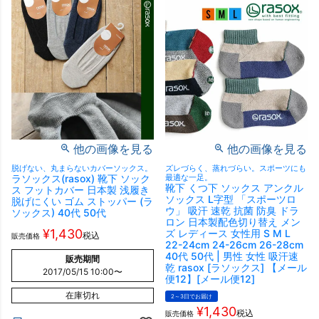
他の画像を見る
他の画像を見る
脱げない、丸まらないカバーソックス。
ズレづらく、蒸れづらい。スポーツにも
ラソックス(rasox) 靴下 ソック
最適な一足。
靴下 くつ下 ソックス アンクル
ス フットカバー 日本製 浅履き
ソックス L字型 「スポーツロ
脱げにくい ゴム ストッパー (ラ
ウ」 吸汗 速乾 抗菌 防臭 ドラ
ソックス) 40代 50代
ロン 日本製配色切り替え メン
¥
1,430
ズ レディース 女性用 S M L
税込
販売価格
22-24cm 24-26cm 26-28cm
40代 50代 | 男性 女性 吸汗速
販売期間
乾 rasox [ラソックス] 【メール
2017/05/15 10:00
〜
便12】[メール便12]
在庫切れ
2～3日でお届け
¥
1,430
税込
販売価格