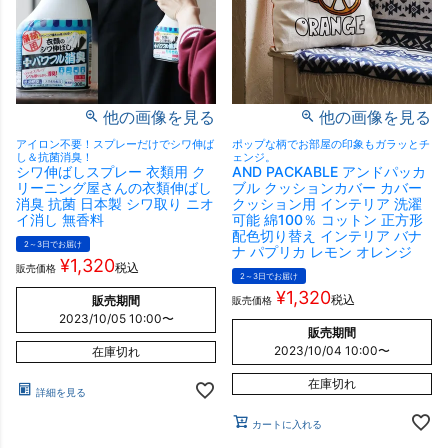
他の画像を見る
他の画像を見る
アイロン不要！スプレーだけでシワ伸ば
ポップな柄でお部屋の印象もガラッとチ
し＆抗菌消臭！
ェンジ。
シワ伸ばしスプレー 衣類用 ク
AND PACKABLE アンドパッカ
リーニング屋さんの衣類伸ばし
ブル クッションカバー カバー
消臭 抗菌 日本製 シワ取り ニオ
クッション用 インテリア 洗濯
イ消し 無香料
可能 綿100％ コットン 正方形
配色切り替え インテリア バナ
2～3日でお届け
ナ パプリカ レモン オレンジ
¥
1,320
税込
販売価格
2～3日でお届け
¥
1,320
税込
販売期間
販売価格
2023/10/05 10:00
〜
販売期間
2023/10/04 10:00
〜
在庫切れ
在庫切れ
詳細を見る
カートに入れる